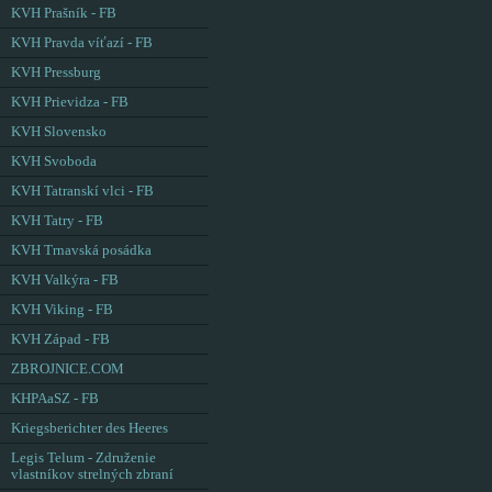
KVH Prašník - FB
KVH Pravda víťazí - FB
KVH Pressburg
KVH Prievidza - FB
KVH Slovensko
KVH Svoboda
KVH Tatranskí vlci - FB
KVH Tatry - FB
KVH Trnavská posádka
KVH Valkýra - FB
KVH Viking - FB
KVH Západ - FB
ZBROJNICE.COM
KHPAaSZ - FB
Kriegsberichter des Heeres
Legis Telum - Združenie
vlastníkov strelných zbraní