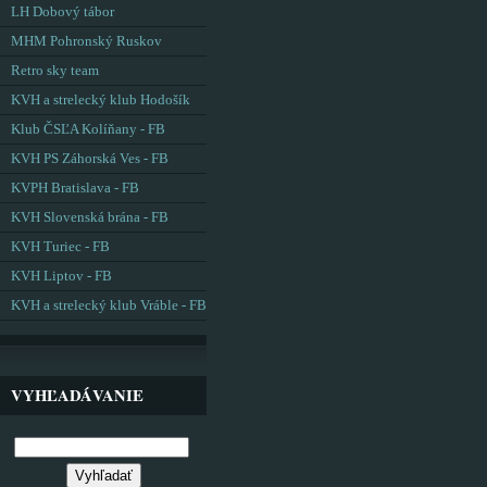
LH Dobový tábor
MHM Pohronský Ruskov
Retro sky team
KVH a strelecký klub Hodošík
Klub ČSĽA Kolíňany - FB
KVH PS Záhorská Ves - FB
KVPH Bratislava - FB
KVH Slovenská brána - FB
KVH Turiec - FB
KVH Liptov - FB
KVH a strelecký klub Vráble - FB
VYHĽADÁVANIE