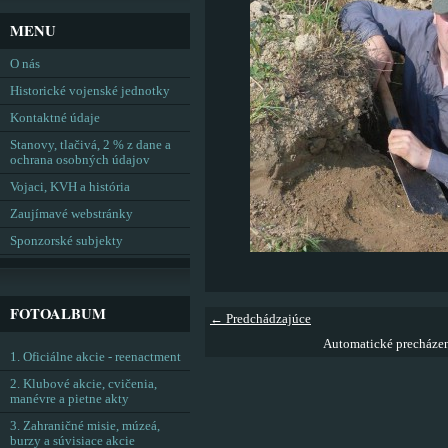
MENU
O nás
Historické vojenské jednotky
Kontaktné údaje
Stanovy, tlačivá, 2 % z dane a
ochrana osobných údajov
Vojaci, KVH a história
Zaujímavé webstránky
Sponzorské subjekty
FOTOALBUM
← Predchádzajúce
Automatické precháze
1. Oficiálne akcie - reenactment
2. Klubové akcie, cvičenia,
manévre a pietne akty
3. Zahraničné misie, múzeá,
burzy a súvisiace akcie