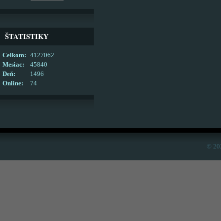
ŠTATISTIKY
Celkom:
4127062
Mesiac:
45840
Deň:
1496
Online:
74
© 20