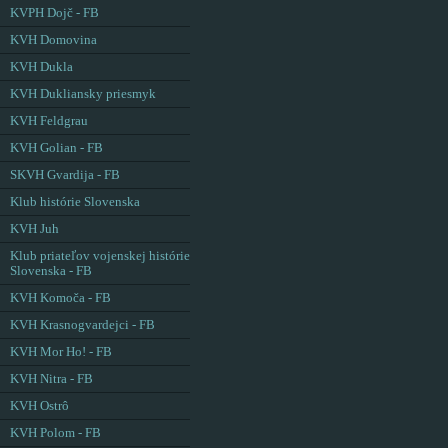
KVPH Dojč - FB
KVH Domovina
KVH Dukla
KVH Dukliansky priesmyk
KVH Feldgrau
KVH Golian - FB
SKVH Gvardija - FB
Klub histórie Slovenska
KVH Juh
Klub priateľov vojenskej histórie
Slovenska - FB
KVH Komoča - FB
KVH Krasnogvardejci - FB
KVH Mor Ho! - FB
KVH Nitra - FB
KVH Ostrô
KVH Polom - FB