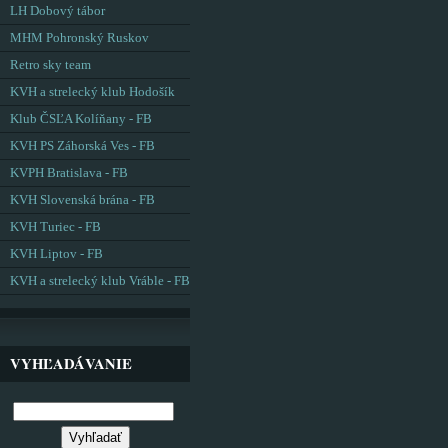
LH Dobový tábor
MHM Pohronský Ruskov
Retro sky team
KVH a strelecký klub Hodošík
Klub ČSĽA Kolíňany - FB
KVH PS Záhorská Ves - FB
KVPH Bratislava - FB
KVH Slovenská brána - FB
KVH Turiec - FB
KVH Liptov - FB
KVH a strelecký klub Vráble - FB
VYHĽADÁVANIE