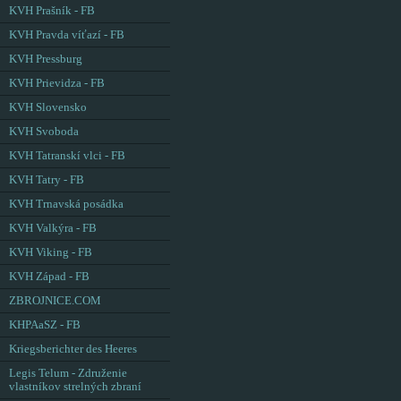
KVH Prašník - FB
KVH Pravda víťazí - FB
KVH Pressburg
KVH Prievidza - FB
KVH Slovensko
KVH Svoboda
KVH Tatranskí vlci - FB
KVH Tatry - FB
KVH Trnavská posádka
KVH Valkýra - FB
KVH Viking - FB
KVH Západ - FB
ZBROJNICE.COM
KHPAaSZ - FB
Kriegsberichter des Heeres
Legis Telum - Združenie
vlastníkov strelných zbraní