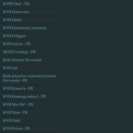
KVPH Dojč - FB
KVH Domovina
KVH Dukla
KVH Dukliansky priesmyk
KVH Feldgrau
KVH Golian - FB
SKVH Gvardija - FB
Klub histórie Slovenska
KVH Juh
Klub priateľov vojenskej histórie
Slovenska - FB
KVH Komoča - FB
KVH Krasnogvardejci - FB
KVH Mor Ho! - FB
KVH Nitra - FB
KVH Ostrô
KVH Polom - FB