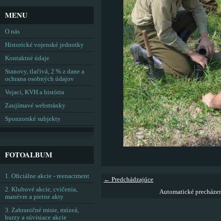
MENU
O nás
Historické vojenské jednotky
Kontaktné údaje
Stanovy, tlačivá, 2 % z dane a
ochrana osobných údajov
Vojaci, KVH a história
Zaujímavé webstránky
Sponzorské subjekty
FOTOALBUM
1. Oficiálne akcie - reenactment
← Predchádzajúce
2. Klubové akcie, cvičenia,
Automatické precháze
manévre a pietne akty
3. Zahraničné misie, múzeá,
burzy a súvisiace akcie