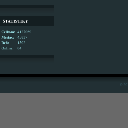
ŠTATISTIKY
Celkom:
4127069
Mesiac:
45837
Deň:
1502
Online:
84
© 20