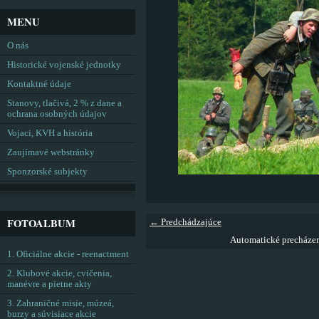
MENU
O nás
Historické vojenské jednotky
Kontaktné údaje
Stanovy, tlačivá, 2 % z dane a
ochrana osobných údajov
Vojaci, KVH a história
Zaujímavé webstránky
Sponzorské subjekty
FOTOALBUM
← Predchádzajúce
Automatické precháze
1. Oficiálne akcie - reenactment
2. Klubové akcie, cvičenia,
manévre a pietne akty
3. Zahraničné misie, múzeá,
burzy a súvisiace akcie