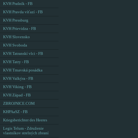
KVH Prašník - FB
KVH Pravda víťazí - FB
KVH Pressburg
KVH Prievidza - FB
KVH Slovensko
KVH Svoboda
KVH Tatranskí vlci - FB
KVH Tatry - FB
KVH Trnavská posádka
KVH Valkýra - FB
KVH Viking - FB
KVH Západ - FB
ZBROJNICE.COM
KHPAaSZ - FB
Kriegsberichter des Heeres
Legis Telum - Združenie
vlastníkov strelných zbraní