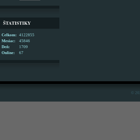
ŠTATISTIKY
Celkom:
4122855
Mesiac:
45846
Deň:
1709
Online:
67
© 20