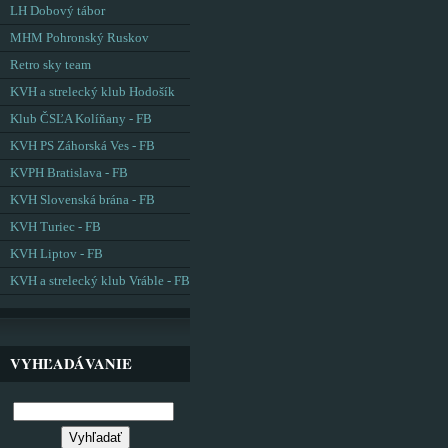
LH Dobový tábor
MHM Pohronský Ruskov
Retro sky team
KVH a strelecký klub Hodošík
Klub ČSĽA Kolíňany - FB
KVH PS Záhorská Ves - FB
KVPH Bratislava - FB
KVH Slovenská brána - FB
KVH Turiec - FB
KVH Liptov - FB
KVH a strelecký klub Vráble - FB
VYHĽADÁVANIE