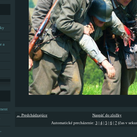
tky
e a
tment
← Predchádzajúce
Naspäť do zložky
,
Automatické precházenie:
3
|
4
|
5
|
6
|
7
(čas v seku
,