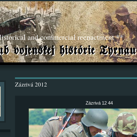
torical and commercial reenactment **
Zázrivá 2012
Zázrivá 12 44