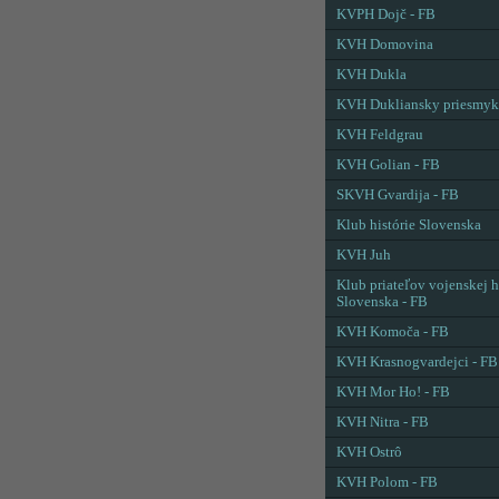
KVPH Dojč - FB
KVH Domovina
KVH Dukla
KVH Dukliansky priesmyk
KVH Feldgrau
KVH Golian - FB
SKVH Gvardija - FB
Klub histórie Slovenska
KVH Juh
Klub priateľov vojenskej h
Slovenska - FB
KVH Komoča - FB
KVH Krasnogvardejci - FB
KVH Mor Ho! - FB
KVH Nitra - FB
KVH Ostrô
KVH Polom - FB