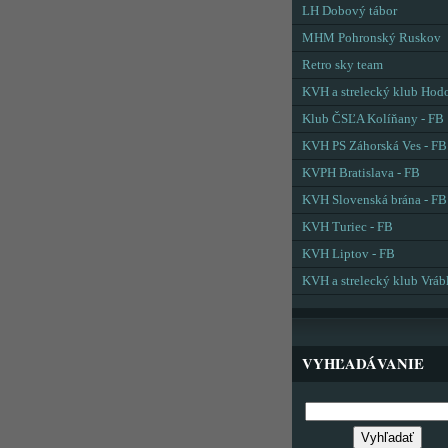
LH Dobový tábor
MHM Pohronský Ruskov
Retro sky team
KVH a strelecký klub Hod
Klub ČSĽA Kolíňany - FB
KVH PS Záhorská Ves - FB
KVPH Bratislava - FB
KVH Slovenská brána - FB
KVH Turiec - FB
KVH Liptov - FB
KVH a strelecký klub Vráb
VYHĽADÁVANIE