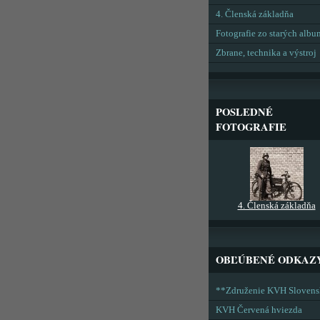
4. Členská základňa
Fotografie zo starých alb
Zbrane, technika a výstroj
POSLEDNÉ
FOTOGRAFIE
4. Členská základňa
OBĽÚBENÉ ODKAZ
**Združenie KVH Sloven
KVH Červená hviezda