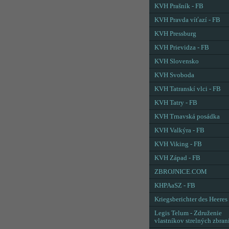
KVH Prašník - FB
KVH Pravda víťazí - FB
KVH Pressburg
KVH Prievidza - FB
KVH Slovensko
KVH Svoboda
KVH Tatranskí vlci - FB
KVH Tatry - FB
KVH Trnavská posádka
KVH Valkýra - FB
KVH Viking - FB
KVH Západ - FB
ZBROJNICE.COM
KHPAaSZ - FB
Kriegsberichter des Heeres
Legis Telum - Združenie
vlastníkov strelných zbran