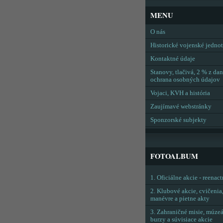
MENU
O nás
Historické vojenské jedno
Kontaktné údaje
Stanovy, tlačivá, 2 % z dan
ochrana osobných údajov
Vojaci, KVH a história
Zaujímavé webstránky
Sponzorské subjekty
FOTOALBUM
1. Oficiálne akcie - reenac
2. Klubové akcie, cvičenia
manévre a pietne akty
3. Zahraničné misie, múzeá
burzy a súvisiace akcie