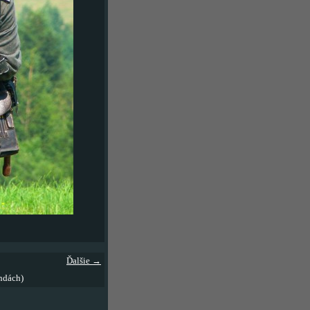
Ďalšie →
ndách)