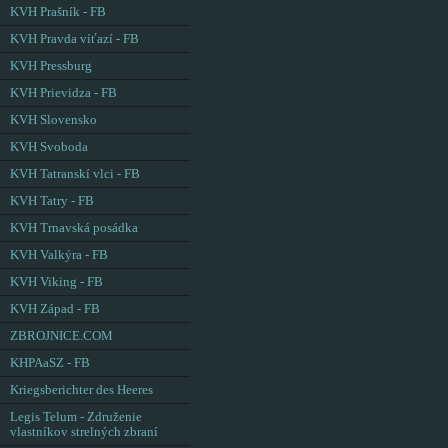
KVH Prašník - FB
KVH Pravda víťazí - FB
KVH Pressburg
KVH Prievidza - FB
KVH Slovensko
KVH Svoboda
KVH Tatranskí vlci - FB
KVH Tatry - FB
KVH Trnavská posádka
KVH Valkýra - FB
KVH Viking - FB
KVH Západ - FB
ZBROJNICE.COM
KHPAaSZ - FB
Kriegsberichter des Heeres
Legis Telum - Združenie
vlastníkov strelných zbraní