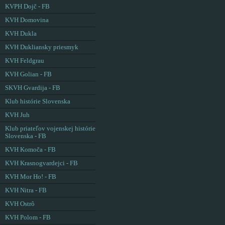
KVPH Dojč - FB
KVH Domovina
KVH Dukla
KVH Dukliansky priesmyk
KVH Feldgrau
KVH Golian - FB
SKVH Gvardija - FB
Klub histórie Slovenska
KVH Juh
Klub priateľov vojenskej histórie
Slovenska - FB
KVH Komoča - FB
KVH Krasnogvardejci - FB
KVH Mor Ho! - FB
KVH Nitra - FB
KVH Ostrô
KVH Polom - FB