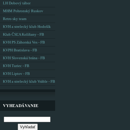
LH Dobový tábor
MHM Pohronský Ruskov
Retro sky team
KVH a strelecký klub Hodošík
Klub ČSĽA Kolíňany - FB
KVH PS Záhorská Ves - FB
KVPH Bratislava - FB
KVH Slovenská brána - FB
KVH Turiec - FB
KVH Liptov - FB
KVH a strelecký klub Vráble - FB
VYHĽADÁVANIE