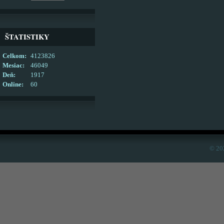
ŠTATISTIKY
Celkom:
4123826
Mesiac:
46049
Deň:
1917
Online:
60
© 20