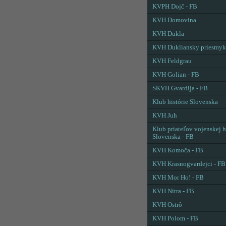
KVPH Dojč - FB
KVH Domovina
KVH Dukla
KVH Dukliansky priesmyk
KVH Feldgrau
KVH Golian - FB
SKVH Gvardija - FB
Klub histórie Slovenska
KVH Juh
Klub priateľov vojenskej h
Slovenska - FB
KVH Komoča - FB
KVH Krasnogvardejci - FB
KVH Mor Ho! - FB
KVH Nitra - FB
KVH Ostrô
KVH Polom - FB