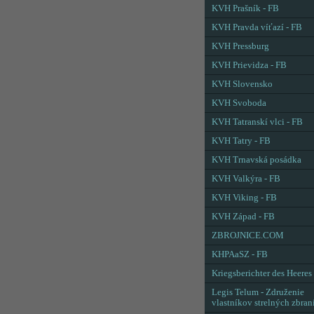
KVH Prašník - FB
KVH Pravda víťazí - FB
KVH Pressburg
KVH Prievidza - FB
KVH Slovensko
KVH Svoboda
KVH Tatranskí vlci - FB
KVH Tatry - FB
KVH Trnavská posádka
KVH Valkýra - FB
KVH Viking - FB
KVH Západ - FB
ZBROJNICE.COM
KHPAaSZ - FB
Kriegsberichter des Heeres
Legis Telum - Združenie
vlastníkov strelných zbran