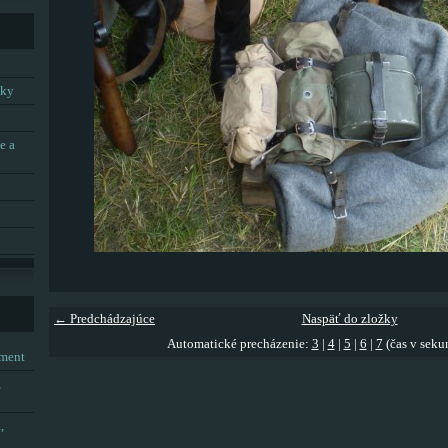
tky
e a
← Predchádzajúce
Naspäť do zložky
Automatické precházenie:
3
|
4
|
5
|
6
|
7
(čas v seku
tment
,
,