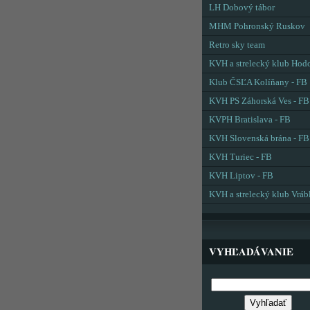
LH Dobový tábor
MHM Pohronský Ruskov
Retro sky team
KVH a strelecký klub Hod
Klub ČSĽA Kolíňany - FB
KVH PS Záhorská Ves - FB
KVPH Bratislava - FB
KVH Slovenská brána - FB
KVH Turiec - FB
KVH Liptov - FB
KVH a strelecký klub Vráb
VYHĽADÁVANIE