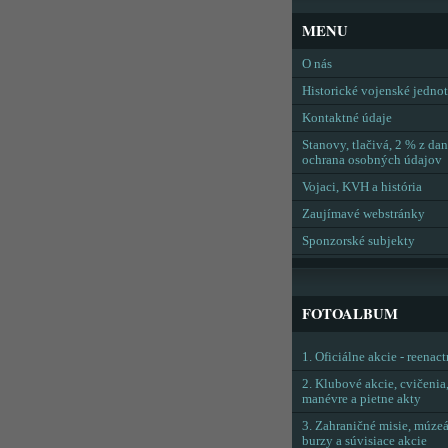
MENU
O nás
Historické vojenské jedno
Kontaktné údaje
Stanovy, tlačivá, 2 % z dan
ochrana osobných údajov
Vojaci, KVH a história
Zaujímavé webstránky
Sponzorské subjekty
FOTOALBUM
1. Oficiálne akcie - reenac
2. Klubové akcie, cvičenia
manévre a pietne akty
3. Zahraničné misie, múzeá
burzy a súvisiace akcie