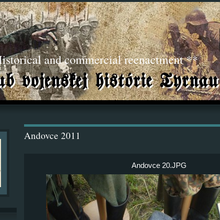
torical and commercial reenactment **
Andovce 2011
Andovce 20.JPG