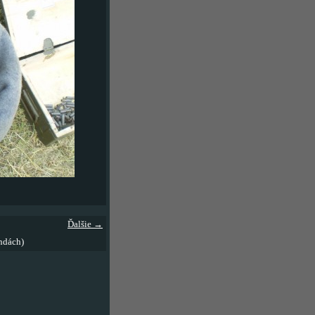
Ďalšie →
ndách)