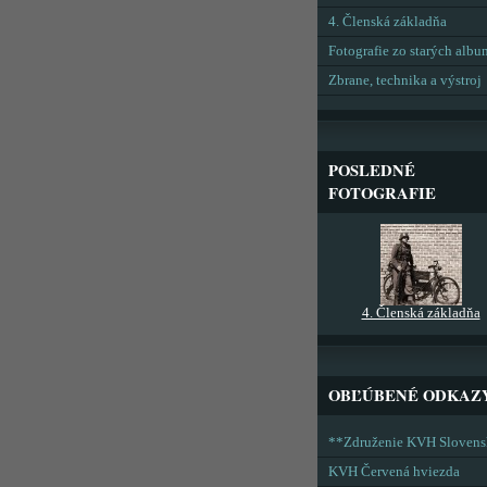
4. Členská základňa
Fotografie zo starých alb
Zbrane, technika a výstroj
POSLEDNÉ
FOTOGRAFIE
4. Členská základňa
OBĽÚBENÉ ODKAZ
**Združenie KVH Sloven
KVH Červená hviezda