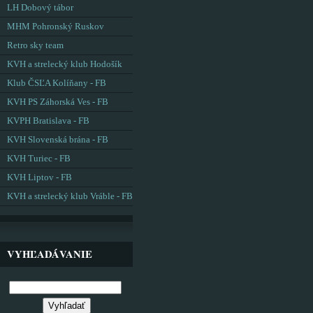
LH Dobový tábor
MHM Pohronský Ruskov
Retro sky team
KVH a strelecký klub Hodošík
Klub ČSĽA Kolíňany - FB
KVH PS Záhorská Ves - FB
KVPH Bratislava - FB
KVH Slovenská brána - FB
KVH Turiec - FB
KVH Liptov - FB
KVH a strelecký klub Vráble - FB
VYHĽADÁVANIE