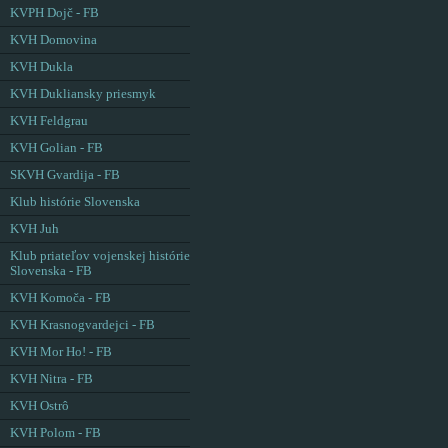
KVPH Dojč - FB
KVH Domovina
KVH Dukla
KVH Dukliansky priesmyk
KVH Feldgrau
KVH Golian - FB
SKVH Gvardija - FB
Klub histórie Slovenska
KVH Juh
Klub priateľov vojenskej histórie
Slovenska - FB
KVH Komoča - FB
KVH Krasnogvardejci - FB
KVH Mor Ho! - FB
KVH Nitra - FB
KVH Ostrô
KVH Polom - FB