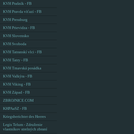
KVH Prašník - FB
KVH Pravda víťazí - FB
KVH Pressburg
KVH Prievidza - FB
KVH Slovensko
KVH Svoboda
KVH Tatranskí vlci - FB
KVH Tatry - FB
KVH Trnavská posádka
KVH Valkýra - FB
KVH Viking - FB
KVH Západ - FB
ZBROJNICE.COM
KHPAaSZ - FB
Kriegsberichter des Heeres
Legis Telum - Združenie
vlastníkov strelných zbraní