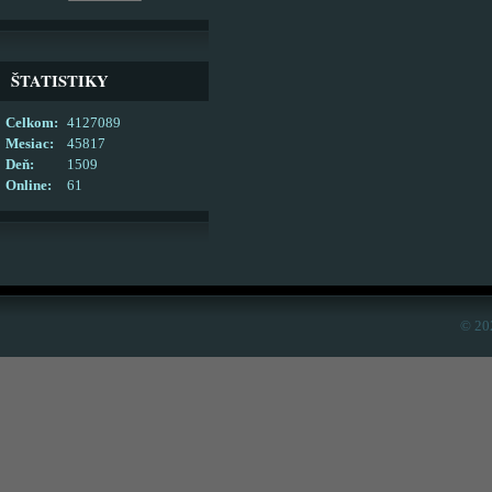
ŠTATISTIKY
Celkom:
4127089
Mesiac:
45817
Deň:
1509
Online:
61
© 20