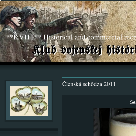
**KVHT** Historical and commercial ree
Členská schôdza 2011
Ses