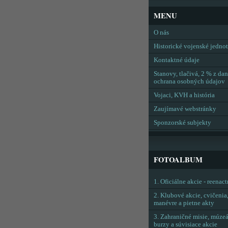
MENU
O nás
Historické vojenské jedno
Kontaktné údaje
Stanovy, tlačivá, 2 % z dan
ochrana osobných údajov
Vojaci, KVH a história
Zaujímavé webstránky
Sponzorské subjekty
FOTOALBUM
1. Oficiálne akcie - reenac
2. Klubové akcie, cvičenia
manévre a pietne akty
3. Zahraničné misie, múzeá
burzy a súvisiace akcie