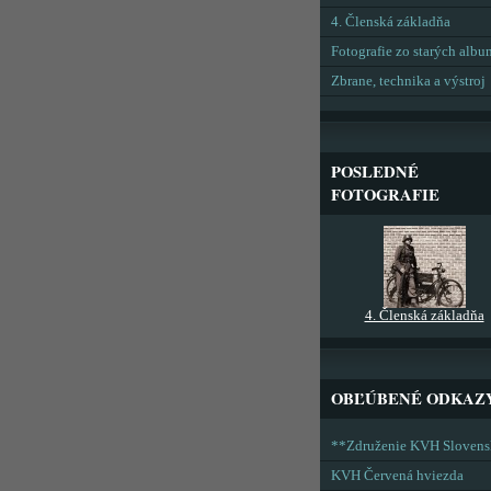
4. Členská základňa
Fotografie zo starých alb
Zbrane, technika a výstroj
POSLEDNÉ
FOTOGRAFIE
4. Členská základňa
OBĽÚBENÉ ODKAZ
**Združenie KVH Sloven
KVH Červená hviezda