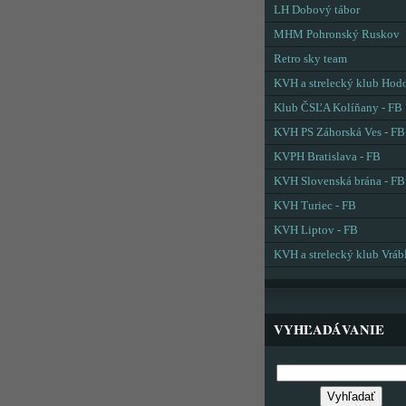
LH Dobový tábor
MHM Pohronský Ruskov
Retro sky team
KVH a strelecký klub Hod
Klub ČSĽA Kolíňany - FB
KVH PS Záhorská Ves - FB
KVPH Bratislava - FB
KVH Slovenská brána - FB
KVH Turiec - FB
KVH Liptov - FB
KVH a strelecký klub Vráb
VYHĽADÁVANIE