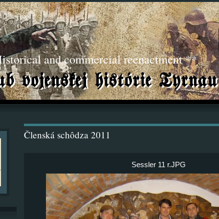
torical and commercial reenactment **
Členská schôdza 2011
Sessler 11 r.JPG