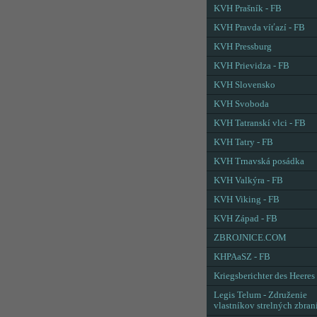
KVH Prašník - FB
KVH Pravda víťazí - FB
KVH Pressburg
KVH Prievidza - FB
KVH Slovensko
KVH Svoboda
KVH Tatranskí vlci - FB
KVH Tatry - FB
KVH Trnavská posádka
KVH Valkýra - FB
KVH Viking - FB
KVH Západ - FB
ZBROJNICE.COM
KHPAaSZ - FB
Kriegsberichter des Heeres
Legis Telum - Združenie
vlastníkov strelných zbran