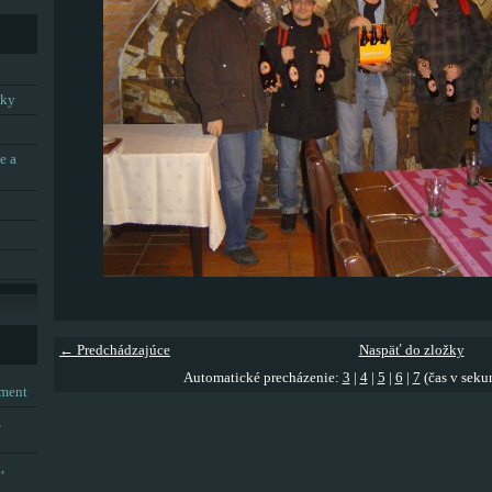
tky
e a
← Predchádzajúce
Naspäť do zložky
Automatické precházenie:
3
|
4
|
5
|
6
|
7
(čas v seku
tment
,
,