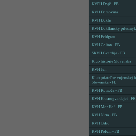
KVPH Dojč - FB
KVH Domovina
KVH Dukla
KVH Dukliansky priesmyk
KVH Feldgrau
KVH Golian - FB
SKVH Gvardija - FB
Klub histórie Slovenska
KVH Juh
Klub priateľov vojenskej h
Slovenska - FB
KVH Komoča - FB
KVH Krasnogvardejci - FB
KVH Mor Ho! - FB
KVH Nitra - FB
KVH Ostrô
KVH Polom - FB