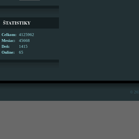
ŠTATISTIKY
Celkom:
4125962
Mesiac:
45668
Deň:
1415
Online:
65
© 20