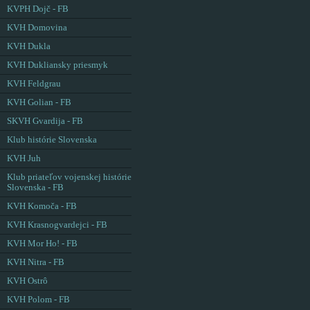
KVPH Dojč - FB
KVH Domovina
KVH Dukla
KVH Dukliansky priesmyk
KVH Feldgrau
KVH Golian - FB
SKVH Gvardija - FB
Klub histórie Slovenska
KVH Juh
Klub priateľov vojenskej histórie
Slovenska - FB
KVH Komoča - FB
KVH Krasnogvardejci - FB
KVH Mor Ho! - FB
KVH Nitra - FB
KVH Ostrô
KVH Polom - FB