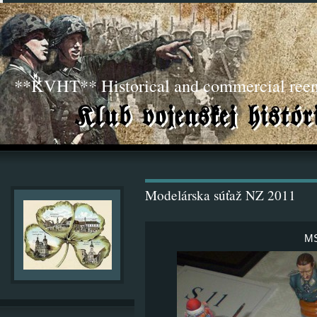
**KVHT** Historical and commercial ree
Modelárska súťaž NZ 2011
MS