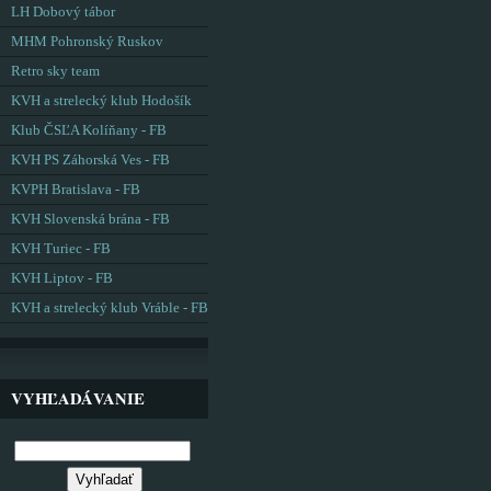
LH Dobový tábor
MHM Pohronský Ruskov
Retro sky team
KVH a strelecký klub Hodošík
Klub ČSĽA Kolíňany - FB
KVH PS Záhorská Ves - FB
KVPH Bratislava - FB
KVH Slovenská brána - FB
KVH Turiec - FB
KVH Liptov - FB
KVH a strelecký klub Vráble - FB
VYHĽADÁVANIE