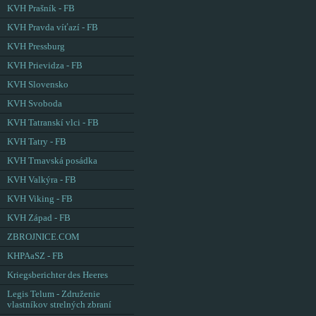
KVH Prašník - FB
KVH Pravda víťazí - FB
KVH Pressburg
KVH Prievidza - FB
KVH Slovensko
KVH Svoboda
KVH Tatranskí vlci - FB
KVH Tatry - FB
KVH Trnavská posádka
KVH Valkýra - FB
KVH Viking - FB
KVH Západ - FB
ZBROJNICE.COM
KHPAaSZ - FB
Kriegsberichter des Heeres
Legis Telum - Združenie
vlastníkov strelných zbraní