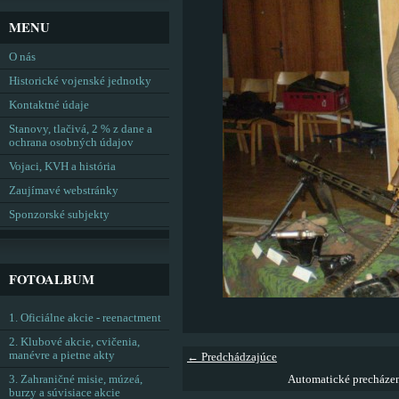
MENU
O nás
Historické vojenské jednotky
Kontaktné údaje
Stanovy, tlačivá, 2 % z dane a
ochrana osobných údajov
Vojaci, KVH a história
Zaujímavé webstránky
Sponzorské subjekty
FOTOALBUM
1. Oficiálne akcie - reenactment
2. Klubové akcie, cvičenia,
manévre a pietne akty
← Predchádzajúce
3. Zahraničné misie, múzeá,
Automatické precháze
burzy a súvisiace akcie