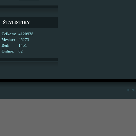
ŠTATISTIKY
Celkom:
4120938
Mesiac:
45273
Deň:
1451
Online:
62
© 20