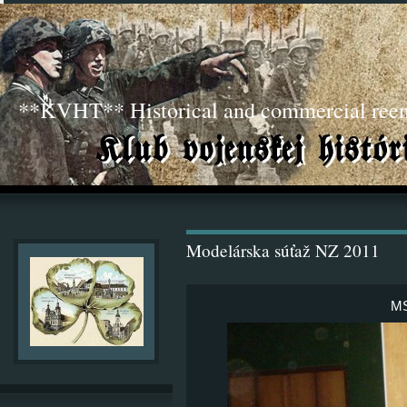
**KVHT** Historical and commercial ree
Modelárska súťaž NZ 2011
MS