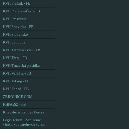
KVH Prašník - FB
KVH Pravda víťazí - FB
KVH Pressburg
KVH Prievidza - FB
KVH Slovensko
KVH Svoboda
KVH Tatranskí vlci - FB
KVH Tatry - FB
KVH Trnavská posádka
KVH Valkýra - FB
KVH Viking - FB
KVH Západ - FB
ZBROJNICE.COM
KHPAaSZ - FB
Kriegsberichter des Heeres
Legis Telum - Združenie
vlastníkov strelných zbraní