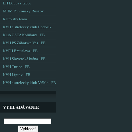
LH Dobový tábor
MHM Pohronský Ruskov
Retro sky team
KVH a strelecký klub Hodošík
Klub ČSĽA Kolíňany - FB
KVH PS Záhorská Ves - FB
KVPH Bratislava - FB
KVH Slovenská brána - FB
KVH Turiec - FB
KVH Liptov - FB
KVH a strelecký klub Vráble - FB
VYHĽADÁVANIE