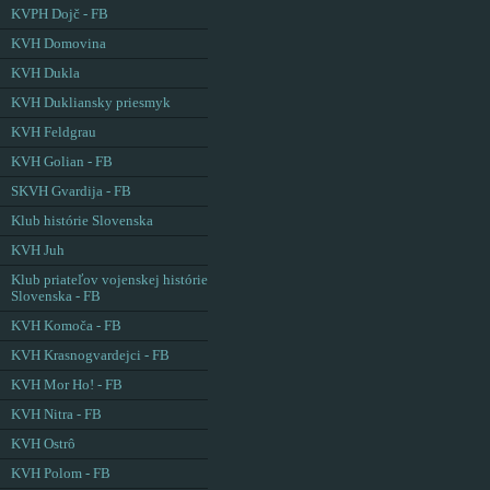
KVPH Dojč - FB
KVH Domovina
KVH Dukla
KVH Dukliansky priesmyk
KVH Feldgrau
KVH Golian - FB
SKVH Gvardija - FB
Klub histórie Slovenska
KVH Juh
Klub priateľov vojenskej histórie
Slovenska - FB
KVH Komoča - FB
KVH Krasnogvardejci - FB
KVH Mor Ho! - FB
KVH Nitra - FB
KVH Ostrô
KVH Polom - FB