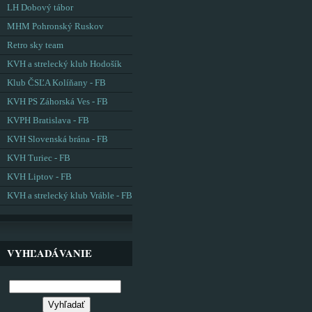
LH Dobový tábor
MHM Pohronský Ruskov
Retro sky team
KVH a strelecký klub Hodošík
Klub ČSĽA Kolíňany - FB
KVH PS Záhorská Ves - FB
KVPH Bratislava - FB
KVH Slovenská brána - FB
KVH Turiec - FB
KVH Liptov - FB
KVH a strelecký klub Vráble - FB
VYHĽADÁVANIE