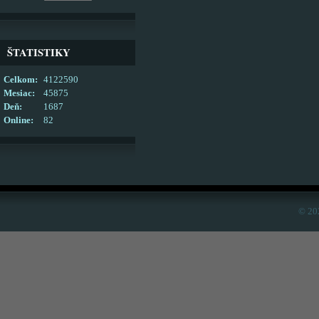
ŠTATISTIKY
Celkom:
4122590
Mesiac:
45875
Deň:
1687
Online:
82
© 20