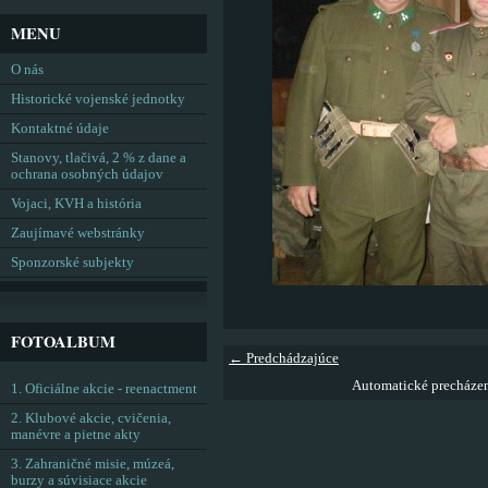
MENU
O nás
Historické vojenské jednotky
Kontaktné údaje
Stanovy, tlačivá, 2 % z dane a
ochrana osobných údajov
Vojaci, KVH a história
Zaujímavé webstránky
Sponzorské subjekty
FOTOALBUM
← Predchádzajúce
Automatické precháze
1. Oficiálne akcie - reenactment
2. Klubové akcie, cvičenia,
manévre a pietne akty
3. Zahraničné misie, múzeá,
burzy a súvisiace akcie