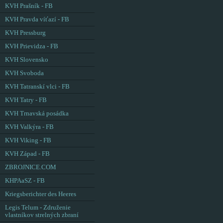
KVH Prašník - FB
KVH Pravda víťazí - FB
KVH Pressburg
KVH Prievidza - FB
KVH Slovensko
KVH Svoboda
KVH Tatranskí vlci - FB
KVH Tatry - FB
KVH Trnavská posádka
KVH Valkýra - FB
KVH Viking - FB
KVH Západ - FB
ZBROJNICE.COM
KHPAaSZ - FB
Kriegsberichter des Heeres
Legis Telum - Združenie
vlastníkov strelných zbraní