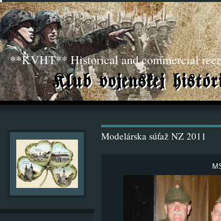
**KVHT** Historical and commercial ree
Modelárska súťaž NZ 2011
MS