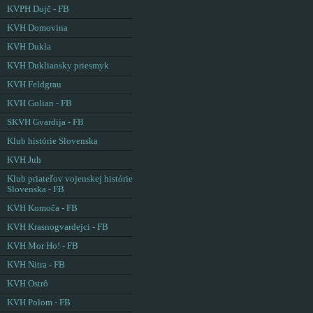
KVPH Dojč - FB
KVH Domovina
KVH Dukla
KVH Dukliansky priesmyk
KVH Feldgrau
KVH Golian - FB
SKVH Gvardija - FB
Klub histórie Slovenska
KVH Juh
Klub priateľov vojenskej histórie
Slovenska - FB
KVH Komoča - FB
KVH Krasnogvardejci - FB
KVH Mor Ho! - FB
KVH Nitra - FB
KVH Ostrô
KVH Polom - FB