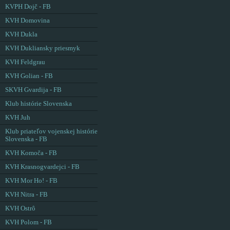
KVPH Dojč - FB
KVH Domovina
KVH Dukla
KVH Dukliansky priesmyk
KVH Feldgrau
KVH Golian - FB
SKVH Gvardija - FB
Klub histórie Slovenska
KVH Juh
Klub priateľov vojenskej histórie
Slovenska - FB
KVH Komoča - FB
KVH Krasnogvardejci - FB
KVH Mor Ho! - FB
KVH Nitra - FB
KVH Ostrô
KVH Polom - FB