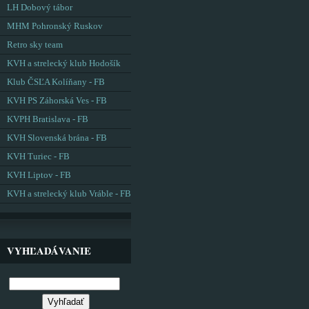
LH Dobový tábor
MHM Pohronský Ruskov
Retro sky team
KVH a strelecký klub Hodošík
Klub ČSĽA Kolíňany - FB
KVH PS Záhorská Ves - FB
KVPH Bratislava - FB
KVH Slovenská brána - FB
KVH Turiec - FB
KVH Liptov - FB
KVH a strelecký klub Vráble - FB
VYHĽADÁVANIE