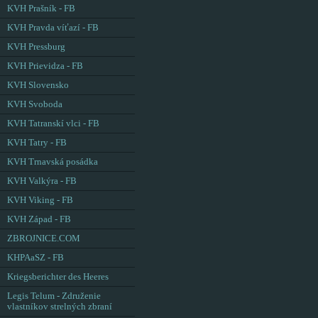
KVH Prašník - FB
KVH Pravda víťazí - FB
KVH Pressburg
KVH Prievidza - FB
KVH Slovensko
KVH Svoboda
KVH Tatranskí vlci - FB
KVH Tatry - FB
KVH Trnavská posádka
KVH Valkýra - FB
KVH Viking - FB
KVH Západ - FB
ZBROJNICE.COM
KHPAaSZ - FB
Kriegsberichter des Heeres
Legis Telum - Združenie
vlastníkov strelných zbraní