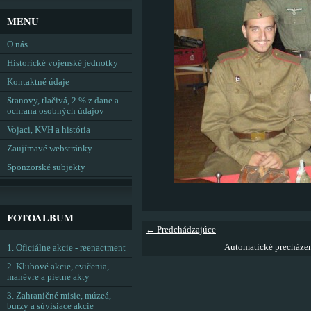
MENU
O nás
Historické vojenské jednotky
Kontaktné údaje
Stanovy, tlačivá, 2 % z dane a
ochrana osobných údajov
Vojaci, KVH a história
Zaujímavé webstránky
Sponzorské subjekty
FOTOALBUM
← Predchádzajúce
Automatické precháze
1. Oficiálne akcie - reenactment
2. Klubové akcie, cvičenia,
manévre a pietne akty
3. Zahraničné misie, múzeá,
burzy a súvisiace akcie