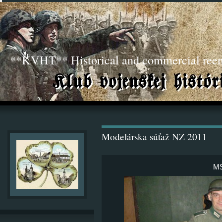
**KVHT** Historical and commercial ree
Modelárska súťaž NZ 2011
MS