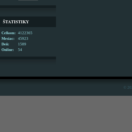
ŠTATISTIKY
Celkom:
4122365
Mesiac:
45923
Deň:
1589
Online:
54
© 20