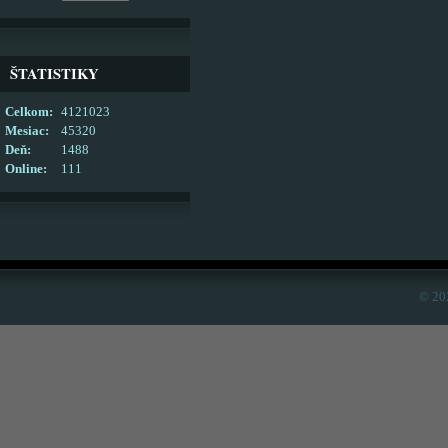
ŠTATISTIKY
Celkom:
4121023
Mesiac:
45320
Deň:
1488
Online:
111
© 20