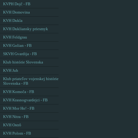
KVPH Dojč - FB
KVH Domovina
KVH Dukla
KVH Dukliansky priesmyk
KVH Feldgrau
KVH Golian - FB
SKVH Gvardija - FB
Klub histórie Slovenska
KVH Juh
Klub priateľov vojenskej histórie
Slovenska - FB
KVH Komoča - FB
KVH Krasnogvardejci - FB
KVH Mor Ho! - FB
KVH Nitra - FB
KVH Ostrô
KVH Polom - FB