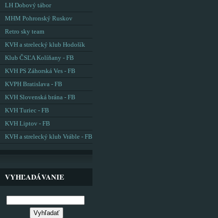
LH Dobový tábor
MHM Pohronský Ruskov
Retro sky team
KVH a strelecký klub Hodošík
Klub ČSĽA Kolíňany - FB
KVH PS Záhorská Ves - FB
KVPH Bratislava - FB
KVH Slovenská brána - FB
KVH Turiec - FB
KVH Liptov - FB
KVH a strelecký klub Vráble - FB
VYHĽADÁVANIE