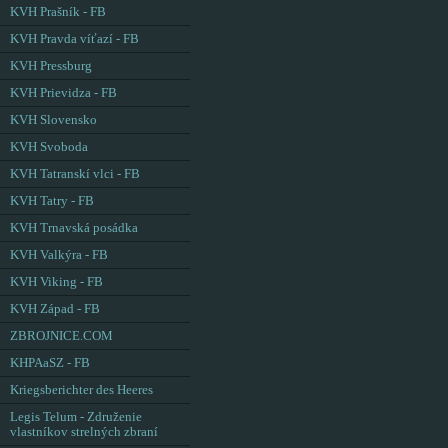
KVH Prašník - FB
KVH Pravda víťazí - FB
KVH Pressburg
KVH Prievidza - FB
KVH Slovensko
KVH Svoboda
KVH Tatranskí vlci - FB
KVH Tatry - FB
KVH Trnavská posádka
KVH Valkýra - FB
KVH Viking - FB
KVH Západ - FB
ZBROJNICE.COM
KHPAaSZ - FB
Kriegsberichter des Heeres
Legis Telum - Združenie
vlastníkov strelných zbraní