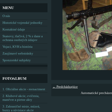
MENU
O nás
Historické vojenské jednotky
Kontaktné údaje
Stanovy, tlačivá, 2 % z dane a
ochrana osobných údajov
Vojaci, KVH a história
Zaujímavé webstránky
Sponzorské subjekty
FOTOALBUM
← Predchádzajúce
1. Oficiálne akcie - reenactment
Automatické precháze
2. Klubové akcie, cvičenia,
manévre a pietne akty
3. Zahraničné misie, múzeá,
burzy a súvisiace akcie