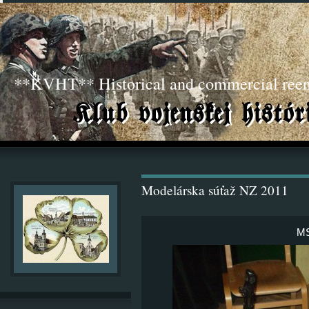
**KVHT** Historical and commercial ree
Modelárska súťaž NZ 2011
MS