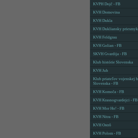
KVPH Dojč - FB
KVH Domovina
KVH Dukla
KVH Dukliansky priesmyk
KVH Feldgrau
KVH Golian - FB
SKVH Gvardija - FB
Klub histórie Slovenska
KVH Juh
Klub priateľov vojenskej h
Slovenska - FB
KVH Komoča - FB
KVH Krasnogvardejci - FB
KVH Mor Ho! - FB
KVH Nitra - FB
KVH Ostrô
KVH Polom - FB