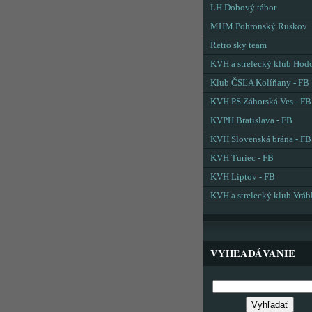
LH Dobový tábor
MHM Pohronský Ruskov
Retro sky team
KVH a strelecký klub Hod
Klub ČSĽA Kolíňany - FB
KVH PS Záhorská Ves - FB
KVPH Bratislava - FB
KVH Slovenská brána - FB
KVH Turiec - FB
KVH Liptov - FB
KVH a strelecký klub Vráb
VYHĽADÁVANIE