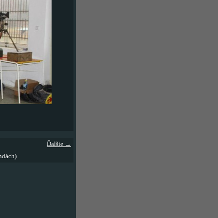
Ďalšie →
ndách)