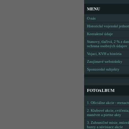
MENU
O nás
Historické vojenské jedno
Kontaktné údaje
Stanovy, tlačivá, 2 % z dan
ochrana osobných údajov
Vojaci, KVH a história
Zaujímavé webstránky
Sponzorské subjekty
FOTOALBUM
1. Oficiálne akcie - reenac
2. Klubové akcie, cvičenia
manévre a pietne akty
3. Zahraničné misie, múzeá
burzy a súvisiace akcie