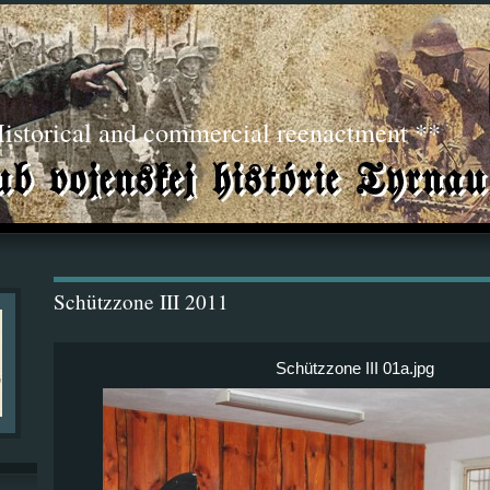
torical and commercial reenactment **
Schützzone III 2011
Schützzone III 01a.jpg