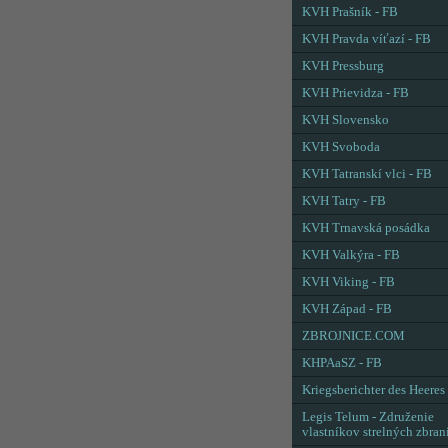
KVH Prašník - FB
KVH Pravda víťazí - FB
KVH Pressburg
KVH Prievidza - FB
KVH Slovensko
KVH Svoboda
KVH Tatranskí vlci - FB
KVH Tatry - FB
KVH Trnavská posádka
KVH Valkýra - FB
KVH Viking - FB
KVH Západ - FB
ZBROJNICE.COM
KHPAaSZ - FB
Kriegsberichter des Heeres
Legis Telum - Združenie
vlastníkov strelných zbran