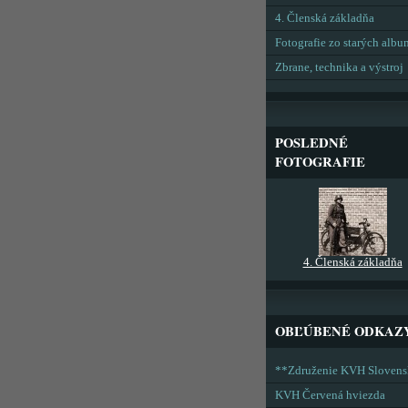
4. Členská základňa
Fotografie zo starých alb
Zbrane, technika a výstroj
POSLEDNÉ
FOTOGRAFIE
4. Členská základňa
OBĽÚBENÉ ODKAZ
**Združenie KVH Sloven
KVH Červená hviezda