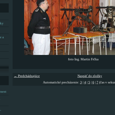
tky
e a
foto Ing. Martin Frčka
← Predchádzajúce
Naspäť do zložky
Automatické precházenie:
3
|
4
|
5
|
6
|
7
(čas v seku
tment
,
,