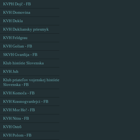
KVPH Dojč - FB
KVH Domovina
KVH Dukla
KVH Dukliansky priesmyk
KVH Feldgrau
KVH Golian - FB
SKVH Gvardija - FB
Klub histórie Slovenska
KVH Juh
Klub priateľov vojenskej histórie
Slovenska - FB
KVH Komoča - FB
KVH Krasnogvardejci - FB
KVH Mor Ho! - FB
KVH Nitra - FB
KVH Ostrô
KVH Polom - FB