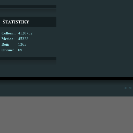
ŠTATISTIKY
Celkom:
4120732
Mesiac:
45323
Deň:
1365
Online:
69
© 20