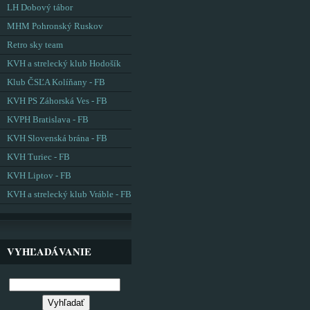
LH Dobový tábor
MHM Pohronský Ruskov
Retro sky team
KVH a strelecký klub Hodošík
Klub ČSĽA Kolíňany - FB
KVH PS Záhorská Ves - FB
KVPH Bratislava - FB
KVH Slovenská brána - FB
KVH Turiec - FB
KVH Liptov - FB
KVH a strelecký klub Vráble - FB
VYHĽADÁVANIE