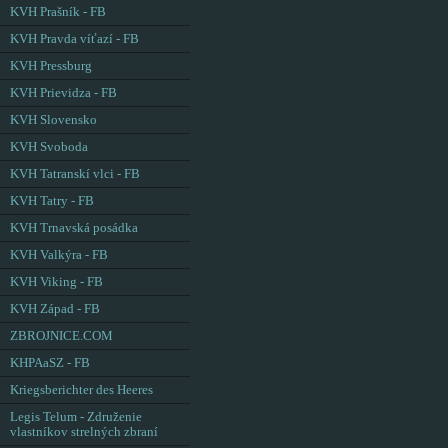
KVH Prašník - FB
KVH Pravda víťazí - FB
KVH Pressburg
KVH Prievidza - FB
KVH Slovensko
KVH Svoboda
KVH Tatranskí vlci - FB
KVH Tatry - FB
KVH Trnavská posádka
KVH Valkýra - FB
KVH Viking - FB
KVH Západ - FB
ZBROJNICE.COM
KHPAaSZ - FB
Kriegsberichter des Heeres
Legis Telum - Združenie
vlastníkov strelných zbraní