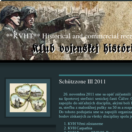
**KVHT** Historical and commercial ree
Schützzone III 2011
26. novembra 2011 sme sa opäť zúčastnili b
na športovej streľnici senickej časti Čáčov
zapojilo do súťažných disciplín, akými boli 
m, streľba z malorážnej pušky na 50 m a rozpo
Do tohoto podujatia sme sa zapojili organiza
bodov získaných za všetky disciplíny spolu 
KVH Věrni zůstaneme
KVH Carpathia