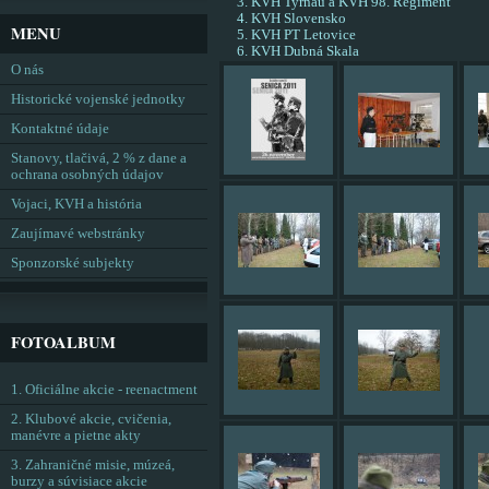
KVH Tyrnau a KVH 98. Regiment
KVH Slovensko
MENU
KVH PT Letovice
KVH Dubná Skala
O nás
Historické vojenské jednotky
Kontaktné údaje
Stanovy, tlačivá, 2 % z dane a
ochrana osobných údajov
Vojaci, KVH a história
Zaujímavé webstránky
Sponzorské subjekty
FOTOALBUM
1. Oficiálne akcie - reenactment
2. Klubové akcie, cvičenia,
manévre a pietne akty
3. Zahraničné misie, múzeá,
burzy a súvisiace akcie