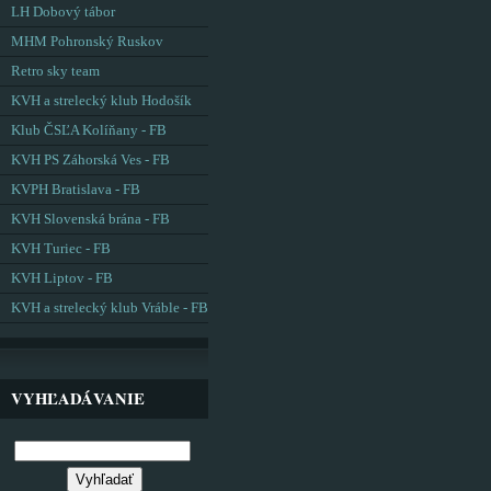
LH Dobový tábor
MHM Pohronský Ruskov
Retro sky team
KVH a strelecký klub Hodošík
Klub ČSĽA Kolíňany - FB
KVH PS Záhorská Ves - FB
KVPH Bratislava - FB
KVH Slovenská brána - FB
KVH Turiec - FB
KVH Liptov - FB
KVH a strelecký klub Vráble - FB
VYHĽADÁVANIE