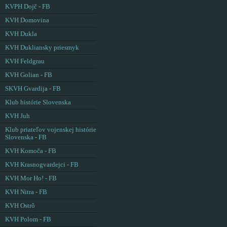
KVPH Dojč - FB
KVH Domovina
KVH Dukla
KVH Dukliansky priesmyk
KVH Feldgrau
KVH Golian - FB
SKVH Gvardija - FB
Klub histórie Slovenska
KVH Juh
Klub priateľov vojenskej histórie
Slovenska - FB
KVH Komoča - FB
KVH Krasnogvardejci - FB
KVH Mor Ho! - FB
KVH Nitra - FB
KVH Ostrô
KVH Polom - FB