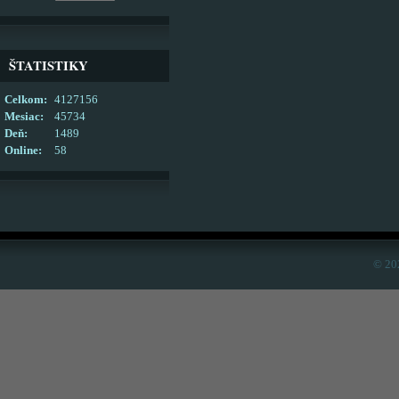
ŠTATISTIKY
Celkom:
4127156
Mesiac:
45734
Deň:
1489
Online:
58
© 20