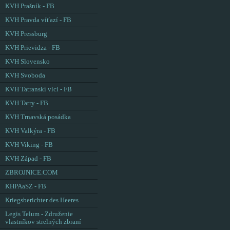
KVH Prašník - FB
KVH Pravda víťazí - FB
KVH Pressburg
KVH Prievidza - FB
KVH Slovensko
KVH Svoboda
KVH Tatranskí vlci - FB
KVH Tatry - FB
KVH Trnavská posádka
KVH Valkýra - FB
KVH Viking - FB
KVH Západ - FB
ZBROJNICE.COM
KHPAaSZ - FB
Kriegsberichter des Heeres
Legis Telum - Združenie
vlastníkov strelných zbraní