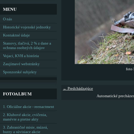
MENU
O nás
Historické vojenské jednotky
Kontaktné údaje
Stanovy, tlačivá, 2 % z dane a
ochrana osobných údajov
Vojaci, KVH a história
Zaujímavé webstránky
foto 
Sponzorské subjekty
← Predchádzajúce
FOTOALBUM
Automatické precháze
1. Oficiálne akcie - reenactment
2. Klubové akcie, cvičenia,
manévre a pietne akty
3. Zahraničné misie, múzeá,
burzy a súvisiace akcie