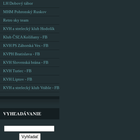
LH Dobový tábor
MHM Pohronský Ruskov
Retro sky team
KVH a strelecký klub Hodošík
Klub ČSĽA Kolíňany - FB
KVH PS Záhorská Ves - FB
KVPH Bratislava - FB
KVH Slovenská brána - FB
KVH Turiec - FB
KVH Liptov - FB
KVH a strelecký klub Vráble - FB
VYHĽADÁVANIE