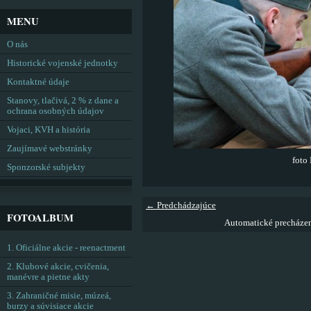
MENU
O nás
Historické vojenské jednotky
Kontaktné údaje
Stanovy, tlačivá, 2 % z dane a
ochrana osobných údajov
Vojaci, KVH a história
Zaujímavé webstránky
foto 
Sponzorské subjekty
← Predchádzajúce
FOTOALBUM
Automatické precháze
1. Oficiálne akcie - reenactment
2. Klubové akcie, cvičenia,
manévre a pietne akty
3. Zahraničné misie, múzeá,
burzy a súvisiace akcie