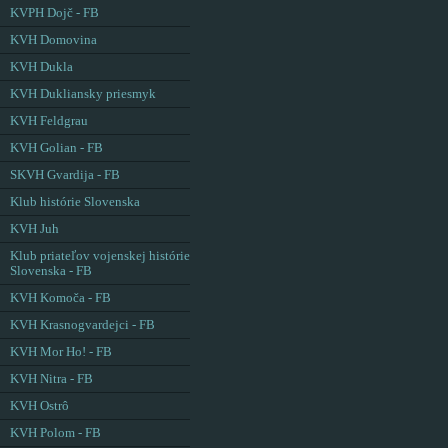
KVPH Dojč - FB
KVH Domovina
KVH Dukla
KVH Dukliansky priesmyk
KVH Feldgrau
KVH Golian - FB
SKVH Gvardija - FB
Klub histórie Slovenska
KVH Juh
Klub priateľov vojenskej histórie
Slovenska - FB
KVH Komoča - FB
KVH Krasnogvardejci - FB
KVH Mor Ho! - FB
KVH Nitra - FB
KVH Ostrô
KVH Polom - FB