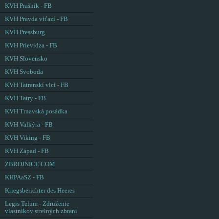
KVH Prašník - FB
KVH Pravda víťazí - FB
KVH Pressburg
KVH Prievidza - FB
KVH Slovensko
KVH Svoboda
KVH Tatranskí vlci - FB
KVH Tatry - FB
KVH Trnavská posádka
KVH Valkýra - FB
KVH Viking - FB
KVH Západ - FB
ZBROJNICE.COM
KHPAaSZ - FB
Kriegsberichter des Heeres
Legis Telum - Združenie
vlastníkov strelných zbraní