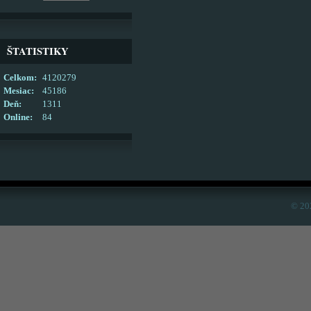
ŠTATISTIKY
Celkom:
4120279
Mesiac:
45186
Deň:
1311
Online:
84
© 20