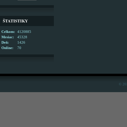
ŠTATISTIKY
Celkom:
4120885
Mesiac:
45328
Deň:
1426
Online:
70
© 20