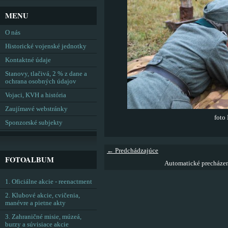
MENU
O nás
Historické vojenské jednotky
Kontaktné údaje
Stanovy, tlačivá, 2 % z dane a
ochrana osobných údajov
Vojaci, KVH a história
Zaujímavé webstránky
foto 
Sponzorské subjekty
← Predchádzajúce
FOTOALBUM
Automatické precháze
1. Oficiálne akcie - reenactment
2. Klubové akcie, cvičenia,
manévre a pietne akty
3. Zahraničné misie, múzeá,
burzy a súvisiace akcie