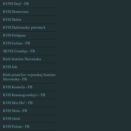
KVPH Dojč - FB
KVH Domovina
KVH Dukla
KVH Dukliansky priesmyk
KVH Feldgrau
KVH Golian - FB
SKVH Gvardija - FB
Klub histórie Slovenska
KVH Juh
Klub priateľov vojenskej histórie
Slovenska - FB
KVH Komoča - FB
KVH Krasnogvardejci - FB
KVH Mor Ho! - FB
KVH Nitra - FB
KVH Ostrô
KVH Polom - FB