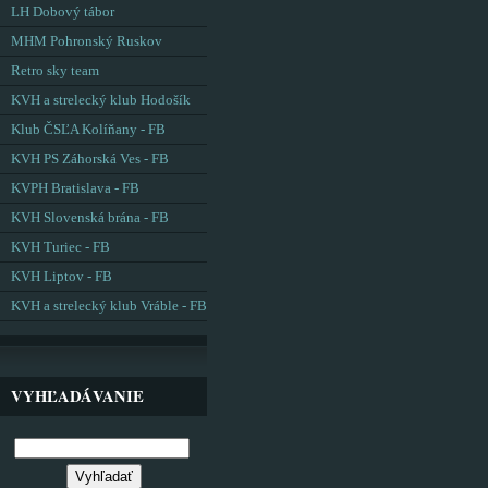
LH Dobový tábor
MHM Pohronský Ruskov
Retro sky team
KVH a strelecký klub Hodošík
Klub ČSĽA Kolíňany - FB
KVH PS Záhorská Ves - FB
KVPH Bratislava - FB
KVH Slovenská brána - FB
KVH Turiec - FB
KVH Liptov - FB
KVH a strelecký klub Vráble - FB
VYHĽADÁVANIE