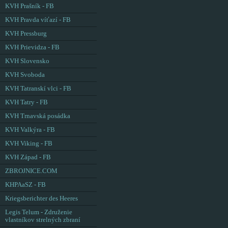
KVH Prašník - FB
KVH Pravda víťazí - FB
KVH Pressburg
KVH Prievidza - FB
KVH Slovensko
KVH Svoboda
KVH Tatranskí vlci - FB
KVH Tatry - FB
KVH Trnavská posádka
KVH Valkýra - FB
KVH Viking - FB
KVH Západ - FB
ZBROJNICE.COM
KHPAaSZ - FB
Kriegsberichter des Heeres
Legis Telum - Združenie
vlastníkov strelných zbraní