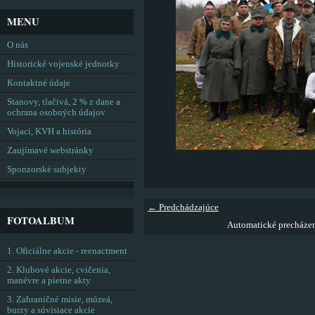
MENU
O nás
Historické vojenské jednotky
Kontaktné údaje
Stanovy, tlačivá, 2 % z dane a
ochrana osobných údajov
Vojaci, KVH a história
Zaujímavé webstránky
Sponzorské subjekty
← Predchádzajúce
FOTOALBUM
Automatické precháze
1. Oficiálne akcie - reenactment
2. Klubové akcie, cvičenia,
manévre a pietne akty
3. Zahraničné misie, múzeá,
burzy a súvisiace akcie