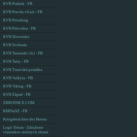
KVH Prašník - FB
KVH Pravda víťazí - FB
KVH Pressburg
KVH Prievidza - FB
KVH Slovensko
KVH Svoboda
KVH Tatranskí vlci - FB
KVH Tatry - FB
KVH Trnavská posádka
KVH Valkýra - FB
KVH Viking - FB
KVH Západ - FB
ZBROJNICE.COM
KHPAaSZ - FB
Kriegsberichter des Heeres
Legis Telum - Združenie
vlastníkov strelných zbraní