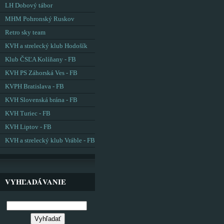
LH Dobový tábor
MHM Pohronský Ruskov
Retro sky team
KVH a strelecký klub Hodošík
Klub ČSĽA Kolíňany - FB
KVH PS Záhorská Ves - FB
KVPH Bratislava - FB
KVH Slovenská brána - FB
KVH Turiec - FB
KVH Liptov - FB
KVH a strelecký klub Vráble - FB
VYHĽADÁVANIE