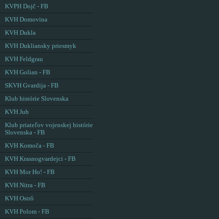
KVPH Dojč - FB
KVH Domovina
KVH Dukla
KVH Dukliansky priesmyk
KVH Feldgrau
KVH Golian - FB
SKVH Gvardija - FB
Klub histórie Slovenska
KVH Juh
Klub priateľov vojenskej histórie
Slovenska - FB
KVH Komoča - FB
KVH Krasnogvardejci - FB
KVH Mor Ho! - FB
KVH Nitra - FB
KVH Ostrô
KVH Polom - FB