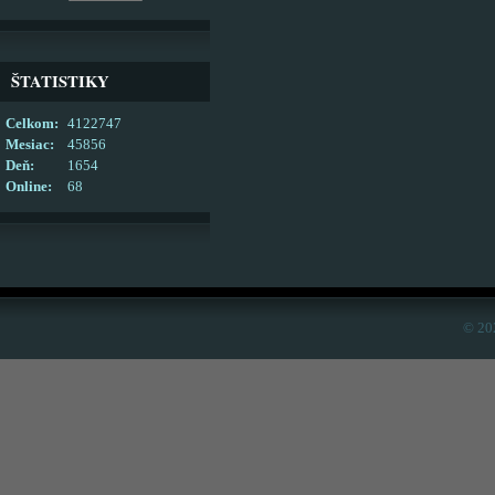
ŠTATISTIKY
Celkom:
4122747
Mesiac:
45856
Deň:
1654
Online:
68
© 20