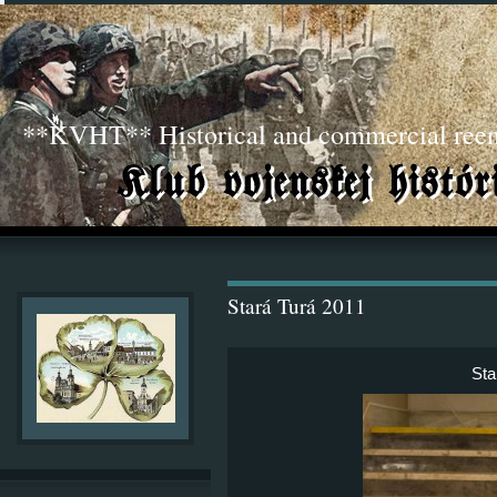
**KVHT** Historical and commercial ree
Stará Turá 2011
Sta