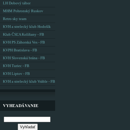
LH Dobový tábor
MHM Pohronský Ruskov
Retro sky team
KVH a strelecký klub Hodošík
Klub ČSĽA Kolíňany - FB
KVH PS Záhorská Ves - FB
KVPH Bratislava - FB
KVH Slovenská brána - FB
KVH Turiec - FB
KVH Liptov - FB
KVH a strelecký klub Vráble - FB
VYHĽADÁVANIE