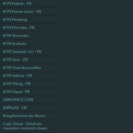
KVH Prašník - FB
KVH Pravda víťazí - FB
KVH Pressburg
KVH Prievidza - FB
KVH Slovensko
KVH Svoboda
KVH Tatranskí vlci - FB
KVH Tatry - FB
KVH Trnavská posádka
KVH Valkýra - FB
KVH Viking - FB
KVH Západ - FB
ZBROJNICE.COM
KHPAaSZ - FB
Kriegsberichter des Heeres
Legis Telum - Združenie
vlastníkov strelných zbraní