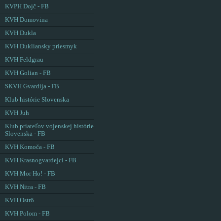
KVPH Dojč - FB
KVH Domovina
KVH Dukla
KVH Dukliansky priesmyk
KVH Feldgrau
KVH Golian - FB
SKVH Gvardija - FB
Klub histórie Slovenska
KVH Juh
Klub priateľov vojenskej histórie
Slovenska - FB
KVH Komoča - FB
KVH Krasnogvardejci - FB
KVH Mor Ho! - FB
KVH Nitra - FB
KVH Ostrô
KVH Polom - FB