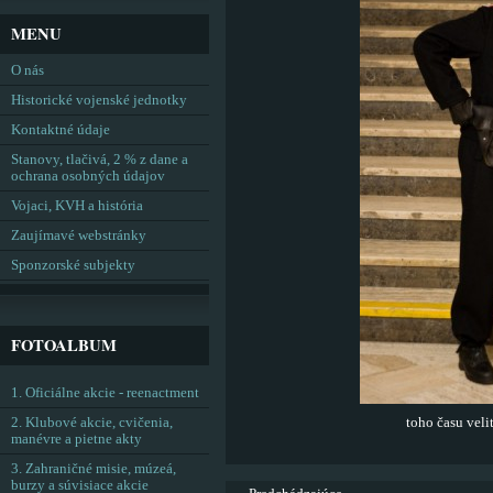
MENU
O nás
Historické vojenské jednotky
Kontaktné údaje
Stanovy, tlačivá, 2 % z dane a
ochrana osobných údajov
Vojaci, KVH a história
Zaujímavé webstránky
Sponzorské subjekty
FOTOALBUM
1. Oficiálne akcie - reenactment
2. Klubové akcie, cvičenia,
toho času veli
manévre a pietne akty
3. Zahraničné misie, múzeá,
burzy a súvisiace akcie