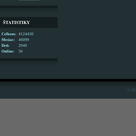
ŠTATISTIKY
Celkom:
4124430
Mesiac:
46099
Deň:
2040
Online:
56
© 20