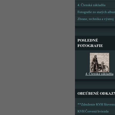
4. Členská základňa
Fotografie zo starých alb
Zbrane, technika a výstroj
POSLEDNÉ
FOTOGRAFIE
4. Členská základňa
OBĽÚBENÉ ODKAZ
**Združenie KVH Sloven
KVH Červená hviezda