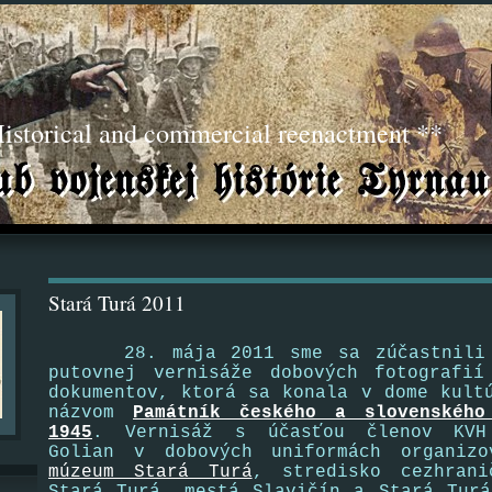
torical and commercial reenactment **
Stará Turá 2011
28. mája 2011 sme sa zúčastnili v
putovnej vernisáže dobových fotografií
dokumentov, ktorá sa konala v dome kult
názvom
Památník českého a slovenskéh
1945
. Vernisáž s účasťou členov KV
Golian v dobových uniformách organiz
múzeum Stará Turá
,
stredisko cezhrani