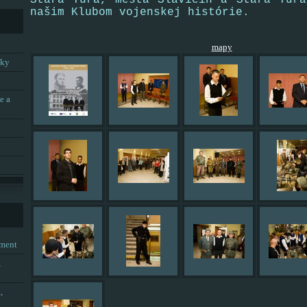
Stará Turá, mestá Slavičín a Stará Turá
našim Klubom vojenskej histórie.
mapy
tky
e a
tment
,
,