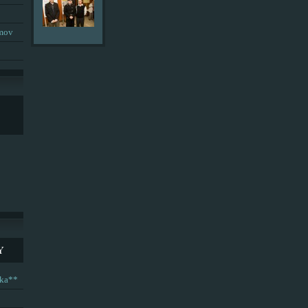
umov
Y
ska**