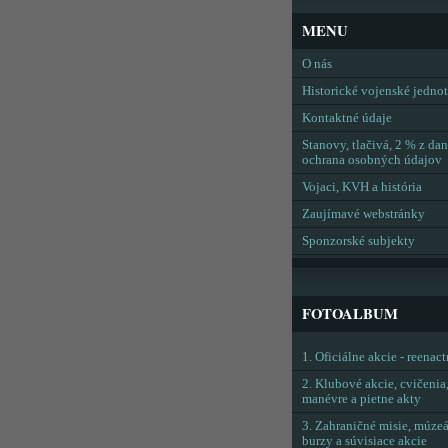
MENU
O nás
Historické vojenské jedno
Kontaktné údaje
Stanovy, tlačivá, 2 % z dan
ochrana osobných údajov
Vojaci, KVH a história
Zaujímavé webstránky
Sponzorské subjekty
FOTOALBUM
1. Oficiálne akcie - reenac
2. Klubové akcie, cvičenia
manévre a pietne akty
3. Zahraničné misie, múzeá
burzy a súvisiace akcie