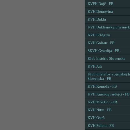
KVPH Dojč - FB
KVH Domovina
KVH Dukla
KVH Dukliansky priesmyk
KVH Feldgrau
KVH Golian - FB
SKVH Gvardija - FB
Klub histórie Slovenska
KVH Juh
Klub priateľov vojenskej h
Slovenska - FB
KVH Komoča - FB
KVH Krasnogvardejci - FB
KVH Mor Ho! - FB
KVH Nitra - FB
KVH Ostrô
KVH Polom - FB