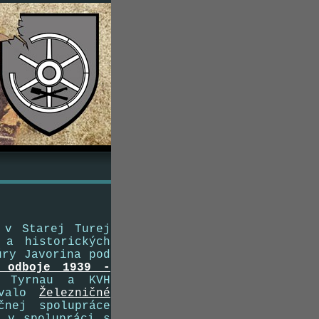
 Starej Turej
 a historických
úry Javorina pod
o odboje 1939 -
H Tyrnau a KVH
ovalo
Železničné
čnej spolupráce