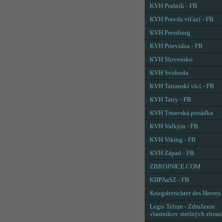
KVH Prašník - FB
KVH Pravda víťazí - FB
KVH Pressburg
KVH Prievidza - FB
KVH Slovensko
KVH Svoboda
KVH Tatranskí vlci - FB
KVH Tatry - FB
KVH Trnavská posádka
KVH Valkýra - FB
KVH Viking - FB
KVH Západ - FB
ZBROJNICE.COM
KHPAaSZ - FB
Kriegsberichter des Heeres
Legis Telum - Združenie
vlastníkov strelných zbran