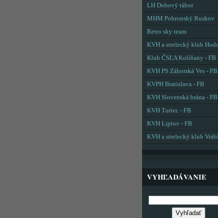
LH Dobový tábor
MHM Pohronský Ruskov
Retro sky team
KVH a strelecký klub Hod
Klub ČSĽA Kolíňany - FB
KVH PS Záhorská Ves - FB
KVPH Bratislava - FB
KVH Slovenská brána - FB
KVH Turiec - FB
KVH Liptov - FB
KVH a strelecký klub Vráb
VYHĽADÁVANIE