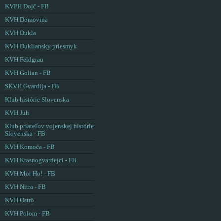
KVPH Dojč - FB
KVH Domovina
KVH Dukla
KVH Dukliansky priesmyk
KVH Feldgrau
KVH Golian - FB
SKVH Gvardija - FB
Klub histórie Slovenska
KVH Juh
Klub priateľov vojenskej histórie
Slovenska - FB
KVH Komoča - FB
KVH Krasnogvardejci - FB
KVH Mor Ho! - FB
KVH Nitra - FB
KVH Ostrô
KVH Polom - FB