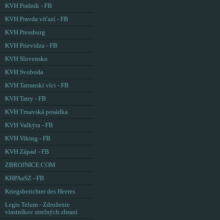
KVH Prašník - FB
KVH Pravda víťazí - FB
KVH Pressburg
KVH Prievidza - FB
KVH Slovensko
KVH Svoboda
KVH Tatranskí vlci - FB
KVH Tatry - FB
KVH Trnavská posádka
KVH Valkýra - FB
KVH Viking - FB
KVH Západ - FB
ZBROJNICE.COM
KHPAaSZ - FB
Kriegsberichter des Heeres
Legis Telum - Združenie
vlastníkov strelných zbraní