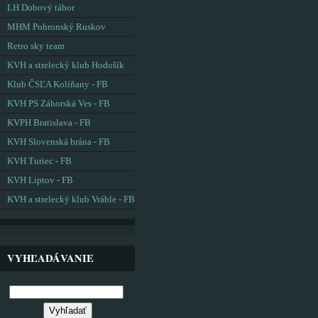
LH Dobový tábor
MHM Pohronský Ruskov
Retro sky team
KVH a strelecký klub Hodošík
Klub ČSĽA Kolíňany - FB
KVH PS Záhorská Ves - FB
KVPH Bratislava - FB
KVH Slovenská brána - FB
KVH Turiec - FB
KVH Liptov - FB
KVH a strelecký klub Vráble - FB
VYHĽADÁVANIE