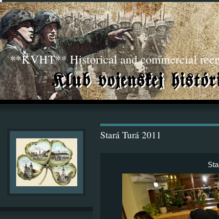
**KVHT** Historical and commercial ree
Stará Turá 2011
Sta