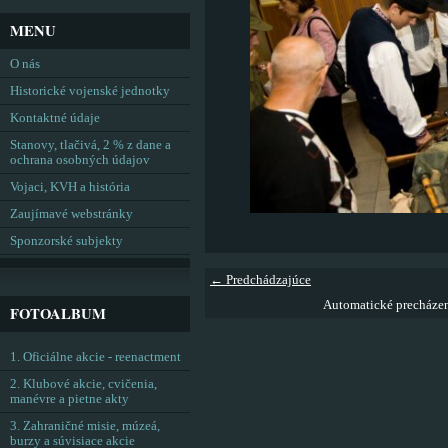
MENU
O nás
Historické vojenské jednotky
Kontaktné údaje
Stanovy, tlačivá, 2 % z dane a
ochrana osobných údajov
Vojaci, KVH a história
Zaujímavé webstránky
Sponzorské subjekty
← Predchádzajúce
Automatické precháze
FOTOALBUM
1. Oficiálne akcie - reenactment
2. Klubové akcie, cvičenia,
manévre a pietne akty
3. Zahraničné misie, múzeá,
burzy a súvisiace akcie