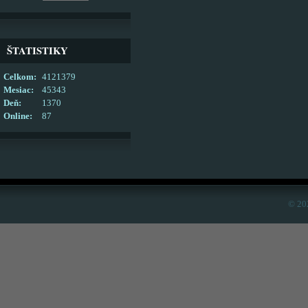
ŠTATISTIKY
Celkom:
4121379
Mesiac:
45343
Deň:
1370
Online:
87
© 20