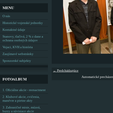
MENU
O nás
Historické vojenské jednotky
Kontaktné údaje
Stanovy, tlačivá, 2 % z dane a
ochrana osobných údajov
Vojaci, KVH a história
Zaujímavé webstránky
Sponzorské subjekty
← Predchádzajúce
Automatické precháze
FOTOALBUM
1. Oficiálne akcie - reenactment
2. Klubové akcie, cvičenia,
manévre a pietne akty
3. Zahraničné misie, múzeá,
burzy a súvisiace akcie