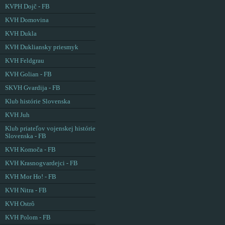
KVPH Dojč - FB
KVH Domovina
KVH Dukla
KVH Dukliansky priesmyk
KVH Feldgrau
KVH Golian - FB
SKVH Gvardija - FB
Klub histórie Slovenska
KVH Juh
Klub priateľov vojenskej histórie
Slovenska - FB
KVH Komoča - FB
KVH Krasnogvardejci - FB
KVH Mor Ho! - FB
KVH Nitra - FB
KVH Ostrô
KVH Polom - FB