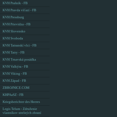
KVH Prašník - FB
KVH Pravda víťazí - FB
KVH Pressburg
KVH Prievidza - FB
KVH Slovensko
KVH Svoboda
KVH Tatranskí vlci - FB
KVH Tatry - FB
KVH Trnavská posádka
KVH Valkýra - FB
KVH Viking - FB
KVH Západ - FB
ZBROJNICE.COM
KHPAaSZ - FB
Kriegsberichter des Heeres
Legis Telum - Združenie
vlastníkov strelných zbraní