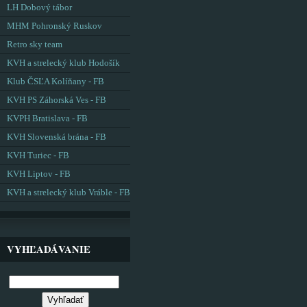
LH Dobový tábor
MHM Pohronský Ruskov
Retro sky team
KVH a strelecký klub Hodošík
Klub ČSĽA Kolíňany - FB
KVH PS Záhorská Ves - FB
KVPH Bratislava - FB
KVH Slovenská brána - FB
KVH Turiec - FB
KVH Liptov - FB
KVH a strelecký klub Vráble - FB
VYHĽADÁVANIE