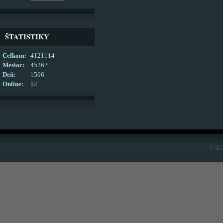
ŠTATISTIKY
Celkom:
4121114
Mesiac:
45362
Deň:
1506
Online:
52
© 20