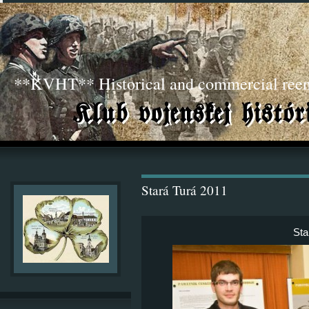
**KVHT** Historical and commercial ree
Stará Turá 2011
Sta