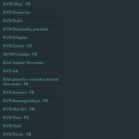
KVPH Dojč - FB
KVH Domovina
KVH Dukla
KVH Dukliansky priesmyk
KVH Feldgrau
KVH Golian - FB
SKVH Gvardija - FB
Klub histórie Slovenska
KVH Juh
Klub priateľov vojenskej histórie
Slovenska - FB
KVH Komoča - FB
KVH Krasnogvardejci - FB
KVH Mor Ho! - FB
KVH Nitra - FB
KVH Ostrô
KVH Polom - FB