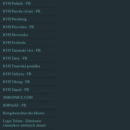
KVH Prašník - FB
KVH Pravda víťazí - FB
KVH Pressburg
KVH Prievidza - FB
KVH Slovensko
KVH Svoboda
KVH Tatranskí vlci - FB
KVH Tatry - FB
KVH Trnavská posádka
KVH Valkýra - FB
KVH Viking - FB
KVH Západ - FB
ZBROJNICE.COM
KHPAaSZ - FB
Kriegsberichter des Heeres
Legis Telum - Združenie
vlastníkov strelných zbraní