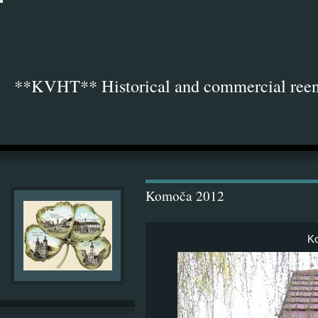
**KVHT** Historical and commercial ree
Komoča 2012
K