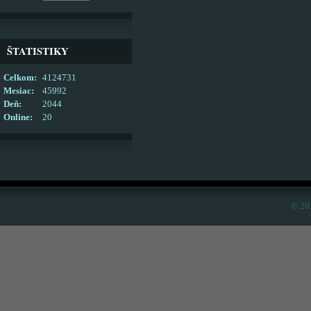
ŠTATISTIKY
Celkom:
4124731
Mesiac:
45992
Deň:
2044
Online:
20
© 20