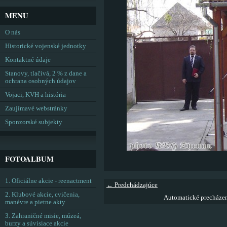
MENU
O nás
Historické vojenské jednotky
Kontaktné údaje
Stanovy, tlačivá, 2 % z dane a
ochrana osobných údajov
Vojaci, KVH a história
Zaujímavé webstránky
Sponzorské subjekty
FOTOALBUM
1. Oficiálne akcie - reenactment
← Predchádzajúce
2. Klubové akcie, cvičenia,
Automatické precháze
manévre a pietne akty
3. Zahraničné misie, múzeá,
burzy a súvisiace akcie