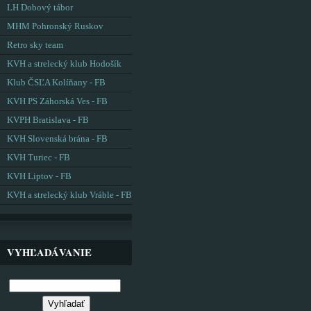
LH Dobový tábor
MHM Pohronský Ruskov
Retro sky team
KVH a strelecký klub Hodošík
Klub ČSĽA Kolíňany - FB
KVH PS Záhorská Ves - FB
KVPH Bratislava - FB
KVH Slovenská brána - FB
KVH Turiec - FB
KVH Liptov - FB
KVH a strelecký klub Vráble - FB
VYHĽADÁVANIE