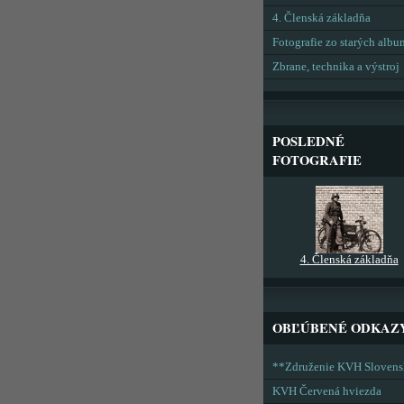
4. Členská základňa
Fotografie zo starých alb
Zbrane, technika a výstroj
POSLEDNÉ
FOTOGRAFIE
4. Členská základňa
OBĽÚBENÉ ODKAZ
**Združenie KVH Sloven
KVH Červená hviezda