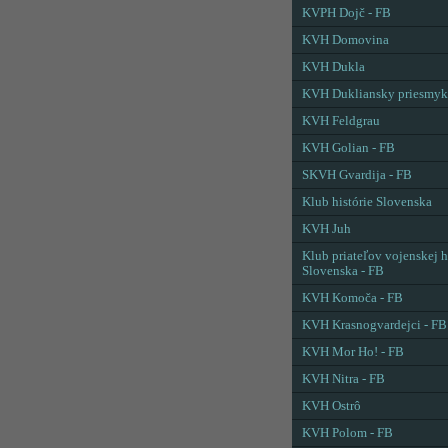
KVPH Dojč - FB
KVH Domovina
KVH Dukla
KVH Dukliansky priesmyk
KVH Feldgrau
KVH Golian - FB
SKVH Gvardija - FB
Klub histórie Slovenska
KVH Juh
Klub priateľov vojenskej h
Slovenska - FB
KVH Komoča - FB
KVH Krasnogvardejci - FB
KVH Mor Ho! - FB
KVH Nitra - FB
KVH Ostrô
KVH Polom - FB