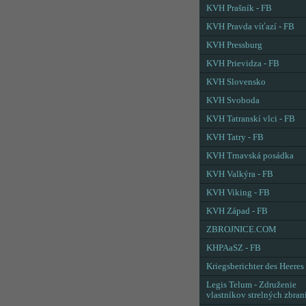
KVH Prašník - FB
KVH Pravda víťazí - FB
KVH Pressburg
KVH Prievidza - FB
KVH Slovensko
KVH Svoboda
KVH Tatranskí vlci - FB
KVH Tatry - FB
KVH Trnavská posádka
KVH Valkýra - FB
KVH Viking - FB
KVH Západ - FB
ZBROJNICE.COM
KHPAaSZ - FB
Kriegsberichter des Heeres
Legis Telum - Združenie
vlastníkov strelných zbran