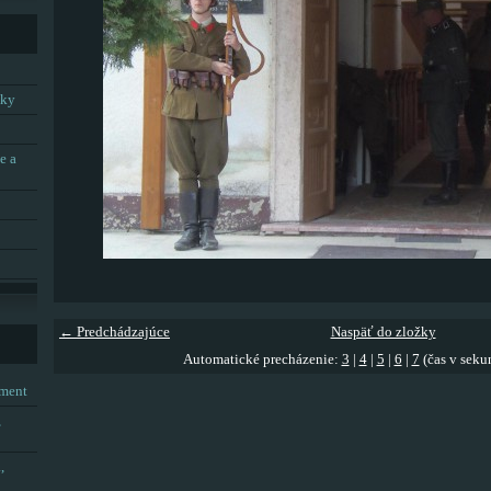
tky
e a
← Predchádzajúce
Naspäť do zložky
Automatické precházenie:
3
|
4
|
5
|
6
|
7
(čas v seku
tment
,
,