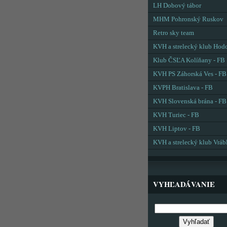
LH Dobový tábor
MHM Pohronský Ruskov
Retro sky team
KVH a strelecký klub Hod
Klub ČSĽA Kolíňany - FB
KVH PS Záhorská Ves - FB
KVPH Bratislava - FB
KVH Slovenská brána - FB
KVH Turiec - FB
KVH Liptov - FB
KVH a strelecký klub Vráb
VYHĽADÁVANIE