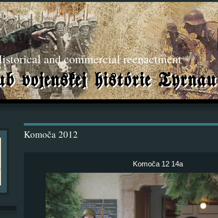
torical and commercial reenactment **
Komoča 2012
Komoča 12 14a