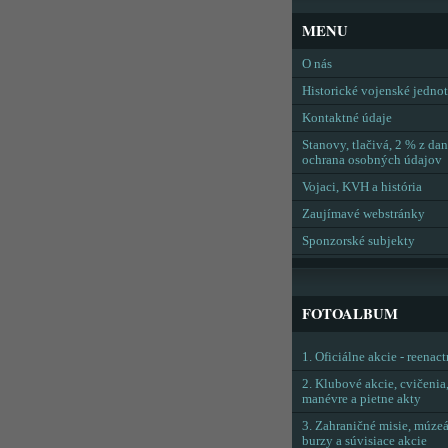
MENU
O nás
Historické vojenské jedno
Kontaktné údaje
Stanovy, tlačivá, 2 % z dan
ochrana osobných údajov
Vojaci, KVH a história
Zaujímavé webstránky
Sponzorské subjekty
FOTOALBUM
1. Oficiálne akcie - reenac
2. Klubové akcie, cvičenia
manévre a pietne akty
3. Zahraničné misie, múzeá
burzy a súvisiace akcie