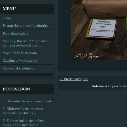
MENU
O nás
Historické vojenské jednotky
Kontaktné údaje
Stanovy, tlačivá, 2 % z dane a
ochrana osobných údajov
Vojaci, KVH a história
Zaujímavé webstránky
Sponzorské subjekty
← Predchádzajúce
Automatické precháze
FOTOALBUM
1. Oficiálne akcie - reenactment
2. Klubové akcie, cvičenia,
manévre a pietne akty
3. Zahraničné misie, múzeá,
burzy a súvisiace akcie