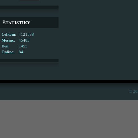
ŠTATISTIKY
Celkom:
4121588
Mesiac:
45483
Deň:
1455
Online:
84
© 20