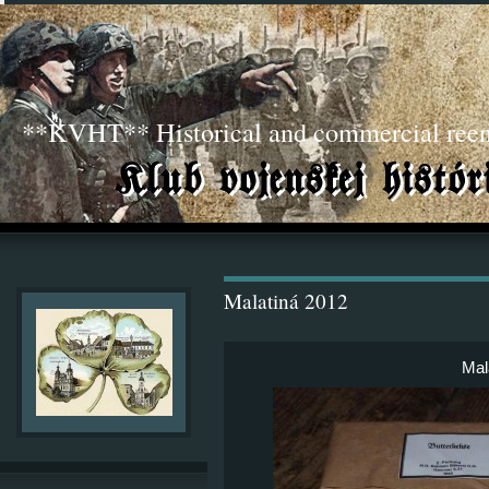
**KVHT** Historical and commercial ree
Malatiná 2012
Mal