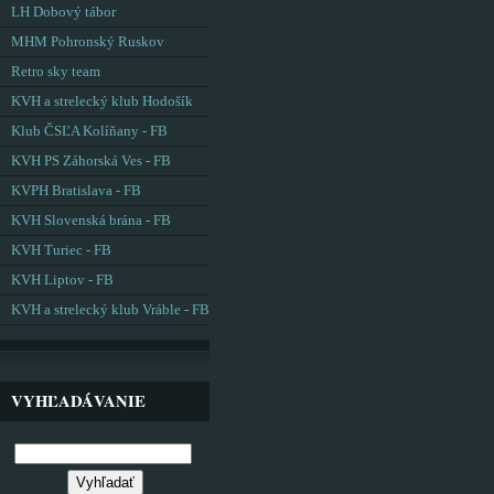
LH Dobový tábor
MHM Pohronský Ruskov
Retro sky team
KVH a strelecký klub Hodošík
Klub ČSĽA Kolíňany - FB
KVH PS Záhorská Ves - FB
KVPH Bratislava - FB
KVH Slovenská brána - FB
KVH Turiec - FB
KVH Liptov - FB
KVH a strelecký klub Vráble - FB
VYHĽADÁVANIE