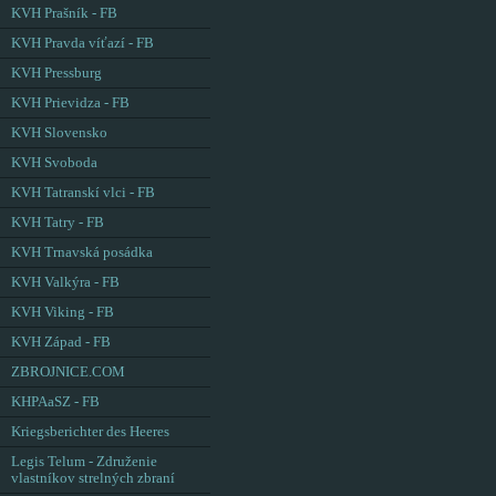
KVH Prašník - FB
KVH Pravda víťazí - FB
KVH Pressburg
KVH Prievidza - FB
KVH Slovensko
KVH Svoboda
KVH Tatranskí vlci - FB
KVH Tatry - FB
KVH Trnavská posádka
KVH Valkýra - FB
KVH Viking - FB
KVH Západ - FB
ZBROJNICE.COM
KHPAaSZ - FB
Kriegsberichter des Heeres
Legis Telum - Združenie
vlastníkov strelných zbraní