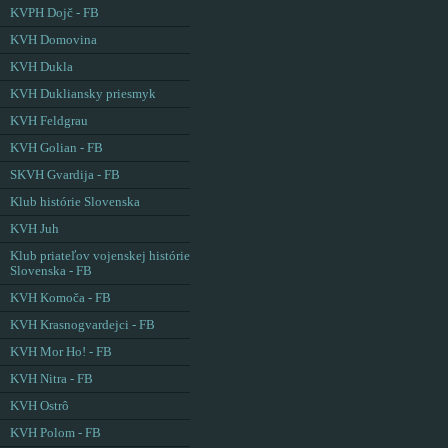
KVPH Dojč - FB
KVH Domovina
KVH Dukla
KVH Dukliansky priesmyk
KVH Feldgrau
KVH Golian - FB
SKVH Gvardija - FB
Klub histórie Slovenska
KVH Juh
Klub priateľov vojenskej histórie
Slovenska - FB
KVH Komoča - FB
KVH Krasnogvardejci - FB
KVH Mor Ho! - FB
KVH Nitra - FB
KVH Ostrô
KVH Polom - FB