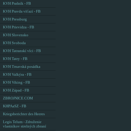
KVH Prašník - FB
KVH Pravda víťazí - FB
KVH Pressburg
KVH Prievidza - FB
KVH Slovensko
KVH Svoboda
KVH Tatranskí vlci - FB
KVH Tatry - FB
KVH Trnavská posádka
KVH Valkýra - FB
KVH Viking - FB
KVH Západ - FB
ZBROJNICE.COM
KHPAaSZ - FB
Kriegsberichter des Heeres
Legis Telum - Združenie
vlastníkov strelných zbraní