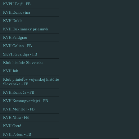
KVPH Dojč - FB
KVH Domovina
KVH Dukla
KVH Dukliansky priesmyk
KVH Feldgrau
KVH Golian - FB
SKVH Gvardija - FB
Klub histórie Slovenska
KVH Juh
Klub priateľov vojenskej histórie
Slovenska - FB
KVH Komoča - FB
KVH Krasnogvardejci - FB
KVH Mor Ho! - FB
KVH Nitra - FB
KVH Ostrô
KVH Polom - FB