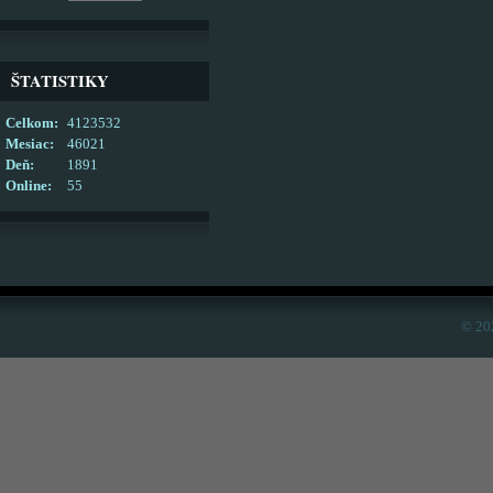
ŠTATISTIKY
Celkom:
4123532
Mesiac:
46021
Deň:
1891
Online:
55
© 20