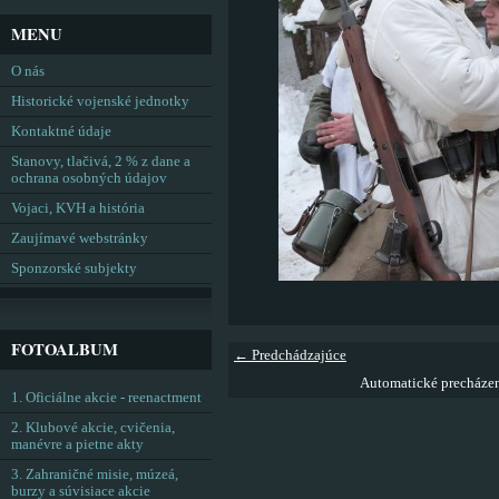
MENU
O nás
Historické vojenské jednotky
Kontaktné údaje
Stanovy, tlačivá, 2 % z dane a
ochrana osobných údajov
Vojaci, KVH a história
Zaujímavé webstránky
Sponzorské subjekty
FOTOALBUM
← Predchádzajúce
Automatické precháze
1. Oficiálne akcie - reenactment
2. Klubové akcie, cvičenia,
manévre a pietne akty
3. Zahraničné misie, múzeá,
burzy a súvisiace akcie