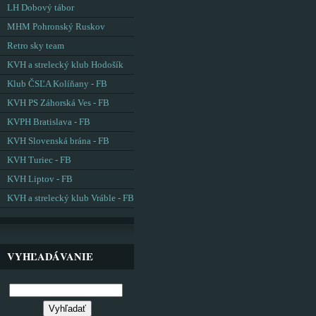
LH Dobový tábor
MHM Pohronský Ruskov
Retro sky team
KVH a strelecký klub Hodošík
Klub ČSĽA Kolíňany - FB
KVH PS Záhorská Ves - FB
KVPH Bratislava - FB
KVH Slovenská brána - FB
KVH Turiec - FB
KVH Liptov - FB
KVH a strelecký klub Vráble - FB
VYHĽADÁVANIE