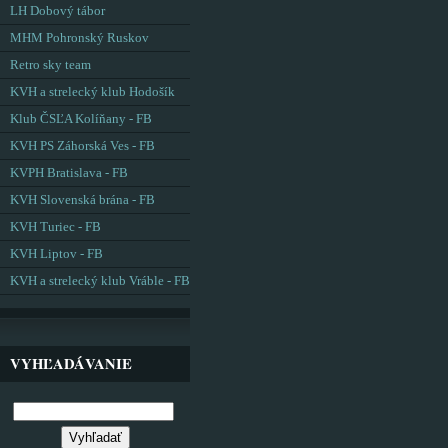
LH Dobový tábor
MHM Pohronský Ruskov
Retro sky team
KVH a strelecký klub Hodošík
Klub ČSĽA Kolíňany - FB
KVH PS Záhorská Ves - FB
KVPH Bratislava - FB
KVH Slovenská brána - FB
KVH Turiec - FB
KVH Liptov - FB
KVH a strelecký klub Vráble - FB
VYHĽADÁVANIE