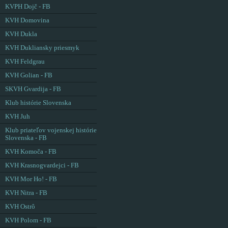
KVPH Dojč - FB
KVH Domovina
KVH Dukla
KVH Dukliansky priesmyk
KVH Feldgrau
KVH Golian - FB
SKVH Gvardija - FB
Klub histórie Slovenska
KVH Juh
Klub priateľov vojenskej histórie
Slovenska - FB
KVH Komoča - FB
KVH Krasnogvardejci - FB
KVH Mor Ho! - FB
KVH Nitra - FB
KVH Ostrô
KVH Polom - FB