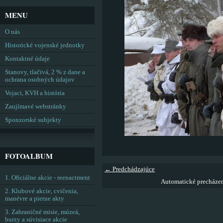
MENU
O nás
Historické vojenské jednotky
Kontaktné údaje
Stanovy, tlačivá, 2 % z dane a
ochrana osobných údajov
Vojaci, KVH a história
Zaujímavé webstránky
Sponzorské subjekty
FOTOALBUM
← Predchádzajúce
1. Oficiálne akcie - reenactment
Automatické precháze
2. Klubové akcie, cvičenia,
manévre a pietne akty
3. Zahraničné misie, múzeá,
burzy a súvisiace akcie