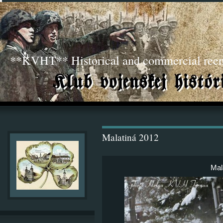
**KVHT** Historical and commercial ree
Malatiná 2012
Mal