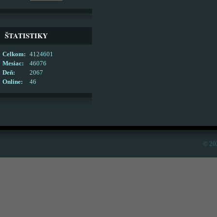
ŠTATISTIKY
Celkom:
4124601
Mesiac:
46076
Deň:
2067
Online:
46
© 20