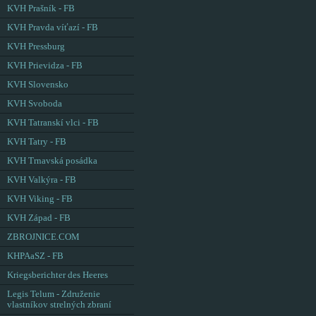
KVH Prašník - FB
KVH Pravda víťazí - FB
KVH Pressburg
KVH Prievidza - FB
KVH Slovensko
KVH Svoboda
KVH Tatranskí vlci - FB
KVH Tatry - FB
KVH Trnavská posádka
KVH Valkýra - FB
KVH Viking - FB
KVH Západ - FB
ZBROJNICE.COM
KHPAaSZ - FB
Kriegsberichter des Heeres
Legis Telum - Združenie
vlastníkov strelných zbraní