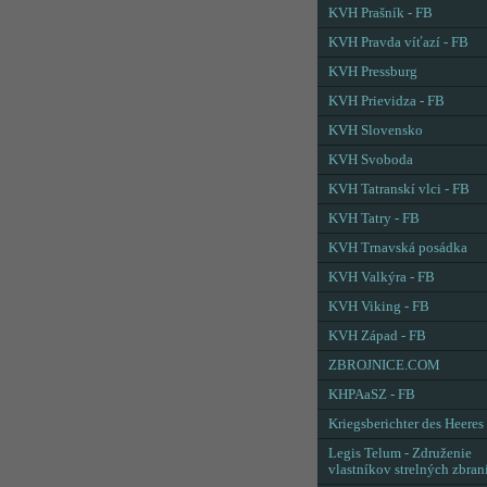
KVH Prašník - FB
KVH Pravda víťazí - FB
KVH Pressburg
KVH Prievidza - FB
KVH Slovensko
KVH Svoboda
KVH Tatranskí vlci - FB
KVH Tatry - FB
KVH Trnavská posádka
KVH Valkýra - FB
KVH Viking - FB
KVH Západ - FB
ZBROJNICE.COM
KHPAaSZ - FB
Kriegsberichter des Heeres
Legis Telum - Združenie
vlastníkov strelných zbran