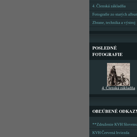
4. Členská základňa
Fotografie zo starých alb
Zbrane, technika a výstroj
POSLEDNÉ
FOTOGRAFIE
4. Členská základňa
OBĽÚBENÉ ODKAZ
**Združenie KVH Sloven
KVH Červená hviezda