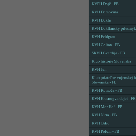
KVPH Dojč - FB
KVH Domovina
KVH Dukla
KVH Dukliansky priesmyk
KVH Feldgrau
KVH Golian - FB
SKVH Gvardija - FB
Klub histórie Slovenska
KVH Juh
Klub priateľov vojenskej h
Slovenska - FB
KVH Komoča - FB
KVH Krasnogvardejci - FB
KVH Mor Ho! - FB
KVH Nitra - FB
KVH Ostrô
KVH Polom - FB