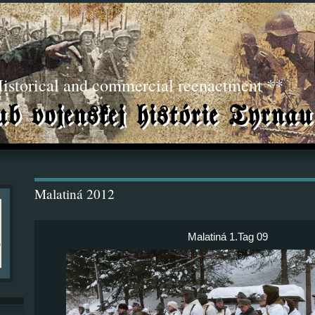
torical and commercial reenactment **
Malatiná 2012
Malatiná 1.Tag 09