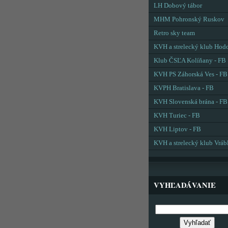
LH Dobový tábor
MHM Pohronský Ruskov
Retro sky team
KVH a strelecký klub Hod
Klub ČSĽA Kolíňany - FB
KVH PS Záhorská Ves - FB
KVPH Bratislava - FB
KVH Slovenská brána - FB
KVH Turiec - FB
KVH Liptov - FB
KVH a strelecký klub Vráb
VYHĽADÁVANIE