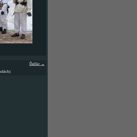
Ďalšie →
ndách)