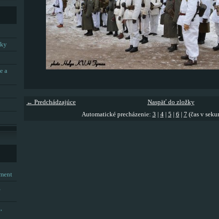
tky
e a
← Predchádzajúce
Naspäť do zložky
Automatické precházenie:
3
|
4
|
5
|
6
|
7
(čas v seku
tment
,
,