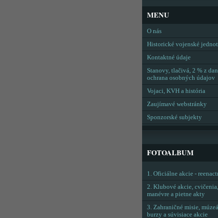
MENU
O nás
Historické vojenské jedno
Kontaktné údaje
Stanovy, tlačivá, 2 % z dan
ochrana osobných údajov
Vojaci, KVH a história
Zaujímavé webstránky
Sponzorské subjekty
FOTOALBUM
1. Oficiálne akcie - reenac
2. Klubové akcie, cvičenia
manévre a pietne akty
3. Zahraničné misie, múzeá
burzy a súvisiace akcie