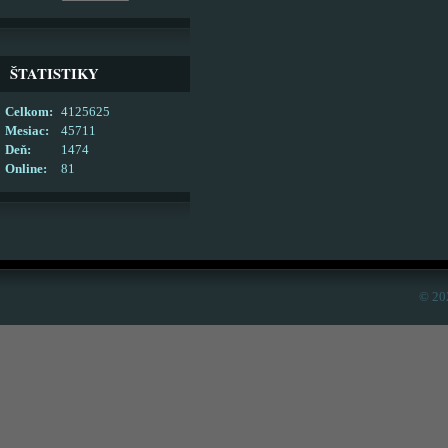
ŠTATISTIKY
Celkom:
4125625
Mesiac:
45711
Deň:
1474
Online:
81
© 20