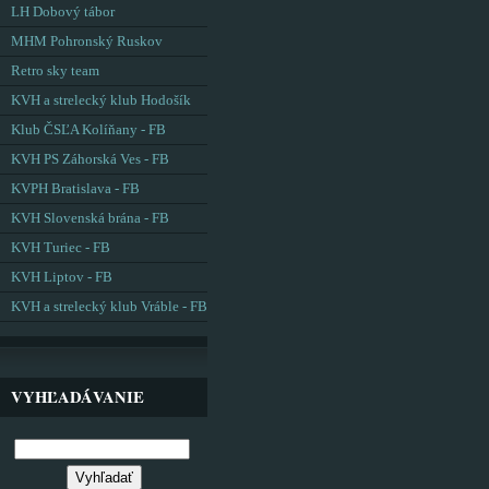
LH Dobový tábor
MHM Pohronský Ruskov
Retro sky team
KVH a strelecký klub Hodošík
Klub ČSĽA Kolíňany - FB
KVH PS Záhorská Ves - FB
KVPH Bratislava - FB
KVH Slovenská brána - FB
KVH Turiec - FB
KVH Liptov - FB
KVH a strelecký klub Vráble - FB
VYHĽADÁVANIE