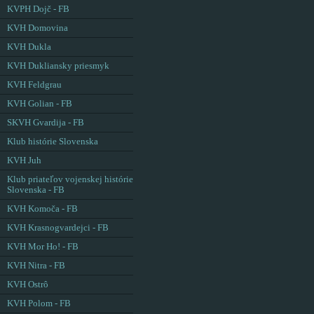
KVPH Dojč - FB
KVH Domovina
KVH Dukla
KVH Dukliansky priesmyk
KVH Feldgrau
KVH Golian - FB
SKVH Gvardija - FB
Klub histórie Slovenska
KVH Juh
Klub priateľov vojenskej histórie
Slovenska - FB
KVH Komoča - FB
KVH Krasnogvardejci - FB
KVH Mor Ho! - FB
KVH Nitra - FB
KVH Ostrô
KVH Polom - FB