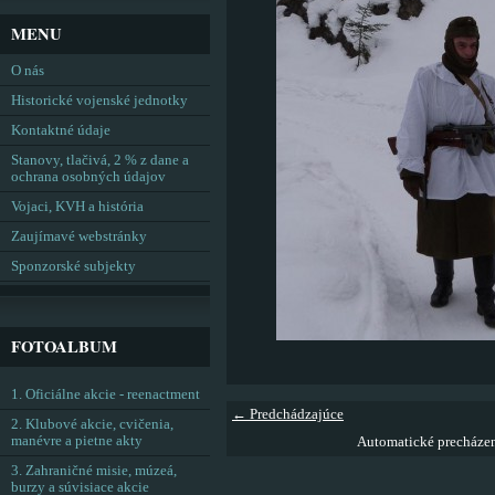
MENU
O nás
Historické vojenské jednotky
Kontaktné údaje
Stanovy, tlačivá, 2 % z dane a
ochrana osobných údajov
Vojaci, KVH a história
Zaujímavé webstránky
Sponzorské subjekty
FOTOALBUM
1. Oficiálne akcie - reenactment
← Predchádzajúce
2. Klubové akcie, cvičenia,
manévre a pietne akty
Automatické precháze
3. Zahraničné misie, múzeá,
burzy a súvisiace akcie