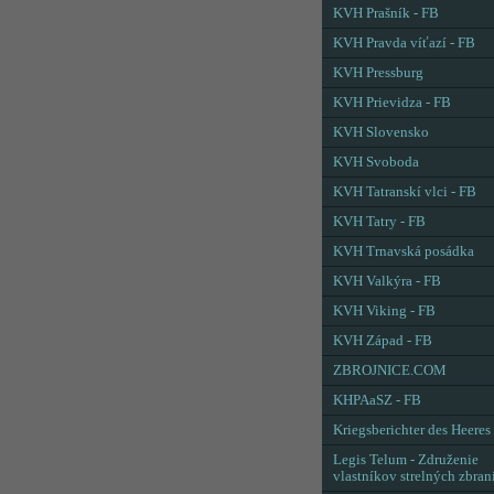
KVH Prašník - FB
KVH Pravda víťazí - FB
KVH Pressburg
KVH Prievidza - FB
KVH Slovensko
KVH Svoboda
KVH Tatranskí vlci - FB
KVH Tatry - FB
KVH Trnavská posádka
KVH Valkýra - FB
KVH Viking - FB
KVH Západ - FB
ZBROJNICE.COM
KHPAaSZ - FB
Kriegsberichter des Heeres
Legis Telum - Združenie
vlastníkov strelných zbran