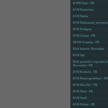
KVPH Dojč - FB
KVH Domovina
KVH Dukla
KVH Dukliansky priesmyk
KVH Feldgrau
KVH Golian - FB
SKVH Gvardija - FB
Klub histórie Slovenska
KVH Juh
Klub priateľov vojenskej h
Slovenska - FB
KVH Komoča - FB
KVH Krasnogvardejci - FB
KVH Mor Ho! - FB
KVH Nitra - FB
KVH Ostrô
KVH Polom - FB