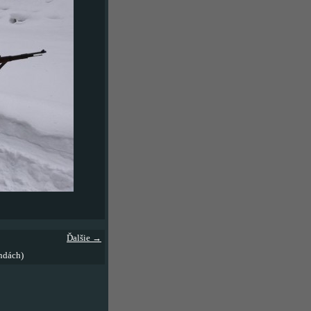
Ďalšie →
ndách)