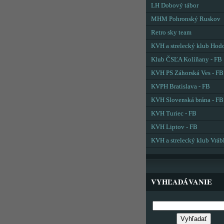
LH Dobový tábor
MHM Pohronský Ruskov
Retro sky team
KVH a strelecký klub Hod
Klub ČSĽA Kolíňany - FB
KVH PS Záhorská Ves - FB
KVPH Bratislava - FB
KVH Slovenská brána - FB
KVH Turiec - FB
KVH Liptov - FB
KVH a strelecký klub Vráb
VYHĽADÁVANIE