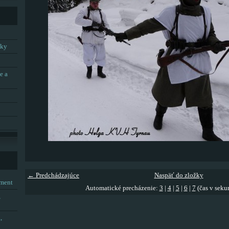
tky
e a
← Predchádzajúce
Naspäť do zložky
tment
Automatické precházenie:
3
|
4
|
5
|
6
|
7
(čas v seku
,
,