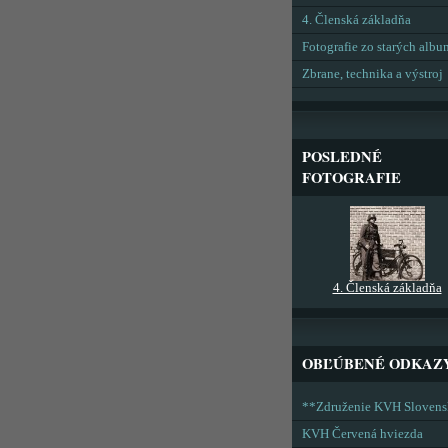
4. Členská základňa
Fotografie zo starých alb
Zbrane, technika a výstroj
POSLEDNÉ
FOTOGRAFIE
4. Členská základňa
OBĽÚBENÉ ODKAZ
**Združenie KVH Sloven
KVH Červená hviezda