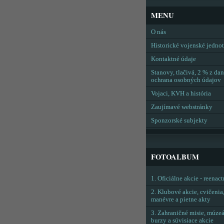
MENU
O nás
Historické vojenské jedno
Kontaktné údaje
Stanovy, tlačivá, 2 % z dan
ochrana osobných údajov
Vojaci, KVH a história
Zaujímavé webstránky
Sponzorské subjekty
FOTOALBUM
1. Oficiálne akcie - reenac
2. Klubové akcie, cvičenia
manévre a pietne akty
3. Zahraničné misie, múzeá
burzy a súvisiace akcie