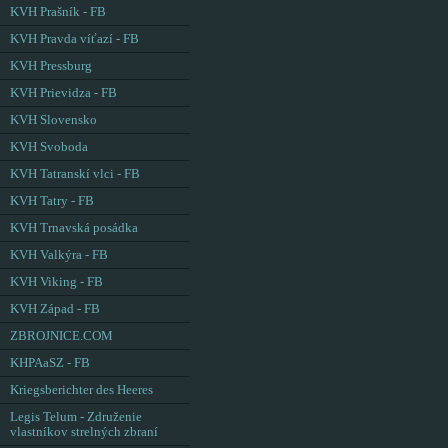
KVH Prašník - FB
KVH Pravda víťazí - FB
KVH Pressburg
KVH Prievidza - FB
KVH Slovensko
KVH Svoboda
KVH Tatranskí vlci - FB
KVH Tatry - FB
KVH Trnavská posádka
KVH Valkýra - FB
KVH Viking - FB
KVH Západ - FB
ZBROJNICE.COM
KHPAaSZ - FB
Kriegsberichter des Heeres
Legis Telum - Združenie
vlastníkov strelných zbraní