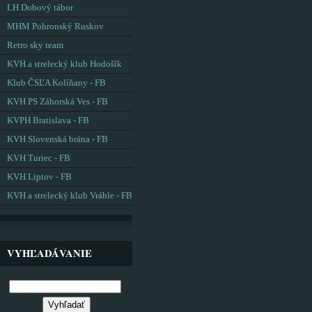
LH Dobový tábor
MHM Pohronský Ruskov
Retro sky team
KVH a strelecký klub Hodošík
Klub ČSĽA Kolíňany - FB
KVH PS Záhorská Ves - FB
KVPH Bratislava - FB
KVH Slovenská brána - FB
KVH Turiec - FB
KVH Liptov - FB
KVH a strelecký klub Vráble - FB
VYHĽADÁVANIE