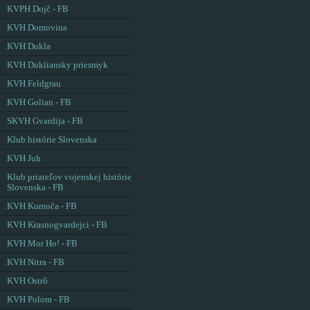
KVPH Dojč - FB
KVH Domovina
KVH Dukla
KVH Dukliansky priesmyk
KVH Feldgrau
KVH Golian - FB
SKVH Gvardija - FB
Klub histórie Slovenska
KVH Juh
Klub priateľov vojenskej histórie
Slovenska - FB
KVH Komoča - FB
KVH Krasnogvardejci - FB
KVH Mor Ho! - FB
KVH Nitra - FB
KVH Ostrô
KVH Polom - FB