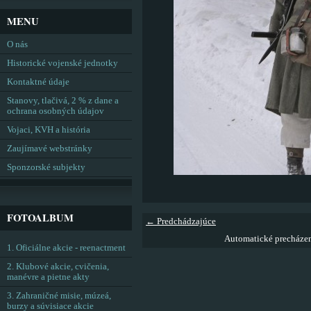
MENU
O nás
Historické vojenské jednotky
Kontaktné údaje
Stanovy, tlačivá, 2 % z dane a
ochrana osobných údajov
Vojaci, KVH a história
Zaujímavé webstránky
Sponzorské subjekty
FOTOALBUM
← Predchádzajúce
Automatické precháze
1. Oficiálne akcie - reenactment
2. Klubové akcie, cvičenia,
manévre a pietne akty
3. Zahraničné misie, múzeá,
burzy a súvisiace akcie