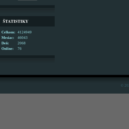
ŠTATISTIKY
Celkom:
4124949
Mesiac:
46043
Deň:
2068
Online:
76
© 20