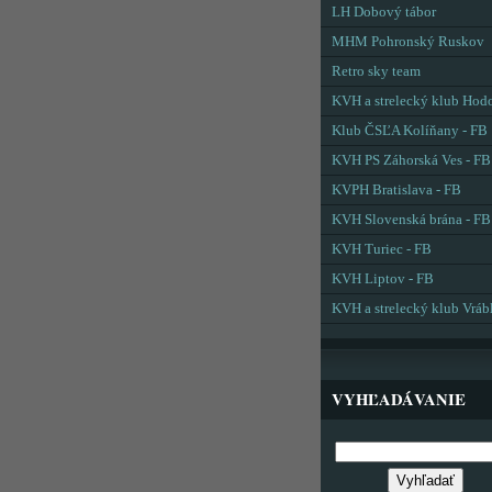
LH Dobový tábor
MHM Pohronský Ruskov
Retro sky team
KVH a strelecký klub Hod
Klub ČSĽA Kolíňany - FB
KVH PS Záhorská Ves - FB
KVPH Bratislava - FB
KVH Slovenská brána - FB
KVH Turiec - FB
KVH Liptov - FB
KVH a strelecký klub Vráb
VYHĽADÁVANIE