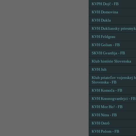
KVPH Dojč - FB
KVH Domovina
KVH Dukla
KVH Dukliansky priesmyk
KVH Feldgrau
KVH Golian - FB
SKVH Gvardija - FB
Klub histórie Slovenska
KVH Juh
Klub priateľov vojenskej h
Slovenska - FB
KVH Komoča - FB
KVH Krasnogvardejci - FB
KVH Mor Ho! - FB
KVH Nitra - FB
KVH Ostrô
KVH Polom - FB