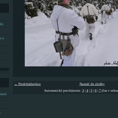
tky
e a
← Predchádzajúce
Naspäť do zložky
Automatické precházenie:
3
|
4
|
5
|
6
|
7
(čas v seku
tment
,
,