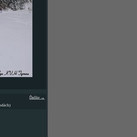
Ďalšie →
ndách)