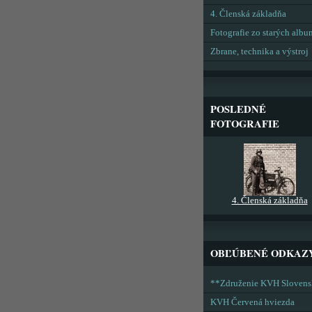
4. Členská základňa
Fotografie zo starých alb
Zbrane, technika a výstroj
POSLEDNÉ
FOTOGRAFIE
4. Členská základňa
OBĽÚBENÉ ODKAZ
**Združenie KVH Sloven
KVH Červená hviezda