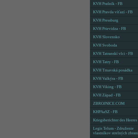
KVH Prašník - FB
KVH Pravda víťazí - FB
KVH Pressburg
KVH Prievidza - FB
KVH Slovensko
KVH Svoboda
KVH Tatranskí vlci - FB
KVH Tatry - FB
KVH Trnavská posádka
KVH Valkýra - FB
KVH Viking - FB
KVH Západ - FB
ZBROJNICE.COM
KHPAaSZ - FB
Kriegsberichter des Heeres
Legis Telum - Združenie
vlastníkov strelných zbran