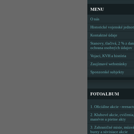
MENU
O nás
Historické vojenské jedno
Kontaktné údaje
Stanovy, tlačivá, 2 % z dan
ochrana osobných údajov
Vojaci, KVH a história
Zaujímavé webstránky
Sponzorské subjekty
FOTOALBUM
1. Oficiálne akcie - reenac
2. Klubové akcie, cvičenia
manévre a pietne akty
3. Zahraničné misie, múzeá
burzy a súvisiace akcie