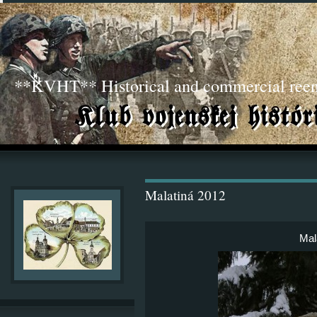
**KVHT** Historical and commercial ree
Malatiná 2012
Mal