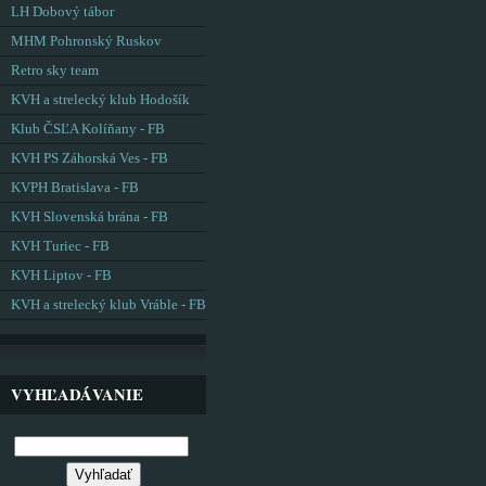
LH Dobový tábor
MHM Pohronský Ruskov
Retro sky team
KVH a strelecký klub Hodošík
Klub ČSĽA Kolíňany - FB
KVH PS Záhorská Ves - FB
KVPH Bratislava - FB
KVH Slovenská brána - FB
KVH Turiec - FB
KVH Liptov - FB
KVH a strelecký klub Vráble - FB
VYHĽADÁVANIE