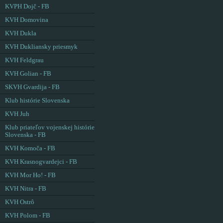
KVPH Dojč - FB
KVH Domovina
KVH Dukla
KVH Dukliansky priesmyk
KVH Feldgrau
KVH Golian - FB
SKVH Gvardija - FB
Klub histórie Slovenska
KVH Juh
Klub priateľov vojenskej histórie
Slovenska - FB
KVH Komoča - FB
KVH Krasnogvardejci - FB
KVH Mor Ho! - FB
KVH Nitra - FB
KVH Ostrô
KVH Polom - FB