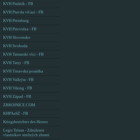
KVH Prašník - FB
KVH Pravda víťazí - FB
KVH Pressburg
KVH Prievidza - FB
KVH Slovensko
KVH Svoboda
KVH Tatranskí vlci - FB
KVH Tatry - FB
KVH Trnavská posádka
KVH Valkýra - FB
KVH Viking - FB
KVH Západ - FB
ZBROJNICE.COM
KHPAaSZ - FB
Kriegsberichter des Heeres
Legis Telum - Združenie
vlastníkov strelných zbraní