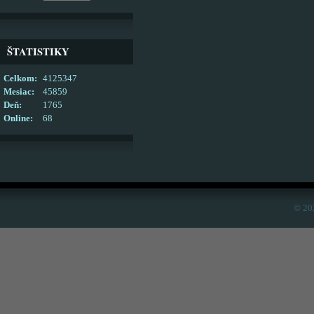
ŠTATISTIKY
Celkom:
4125347
Mesiac:
45859
Deň:
1765
Online:
68
© 20