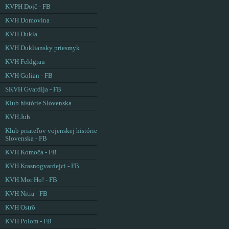
KVPH Dojč - FB
KVH Domovina
KVH Dukla
KVH Dukliansky priesmyk
KVH Feldgrau
KVH Golian - FB
SKVH Gvardija - FB
Klub histórie Slovenska
KVH Juh
Klub priateľov vojenskej histórie
Slovenska - FB
KVH Komoča - FB
KVH Krasnogvardejci - FB
KVH Mor Ho! - FB
KVH Nitra - FB
KVH Ostrô
KVH Polom - FB