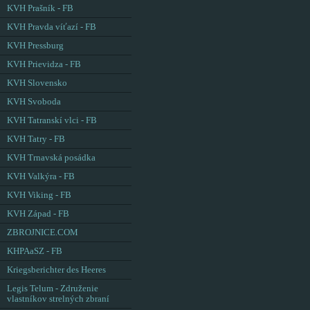
KVH Prašník - FB
KVH Pravda víťazí - FB
KVH Pressburg
KVH Prievidza - FB
KVH Slovensko
KVH Svoboda
KVH Tatranskí vlci - FB
KVH Tatry - FB
KVH Trnavská posádka
KVH Valkýra - FB
KVH Viking - FB
KVH Západ - FB
ZBROJNICE.COM
KHPAaSZ - FB
Kriegsberichter des Heeres
Legis Telum - Združenie
vlastníkov strelných zbraní