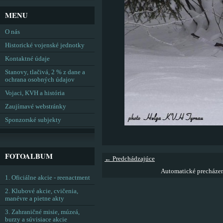
MENU
O nás
Historické vojenské jednotky
Kontaktné údaje
Stanovy, tlačivá, 2 % z dane a
ochrana osobných údajov
Vojaci, KVH a história
Zaujímavé webstránky
Sponzorské subjekty
FOTOALBUM
← Predchádzajúce
Automatické precháze
1. Oficiálne akcie - reenactment
2. Klubové akcie, cvičenia,
manévre a pietne akty
3. Zahraničné misie, múzeá,
burzy a súvisiace akcie