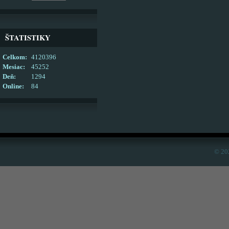
ŠTATISTIKY
Celkom:
4120396
Mesiac:
45252
Deň:
1294
Online:
84
© 20