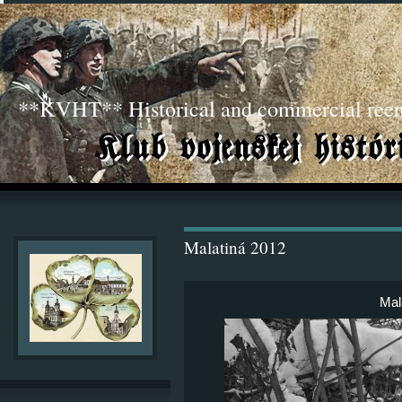
**KVHT** Historical and commercial ree
Malatiná 2012
Mal