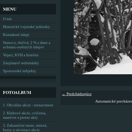
MENU
O nás
Historické vojenské jednotky
Kontaktné údaje
Stanovy, tlačivá, 2 % z dane a
ochrana osobných údajov
Vojaci, KVH a história
Zaujímavé webstránky
Sponzorské subjekty
FOTOALBUM
← Predchádzajúce
Automatické precháze
1. Oficiálne akcie - reenactment
2. Klubové akcie, cvičenia,
manévre a pietne akty
3. Zahraničné misie, múzeá,
burzy a súvisiace akcie