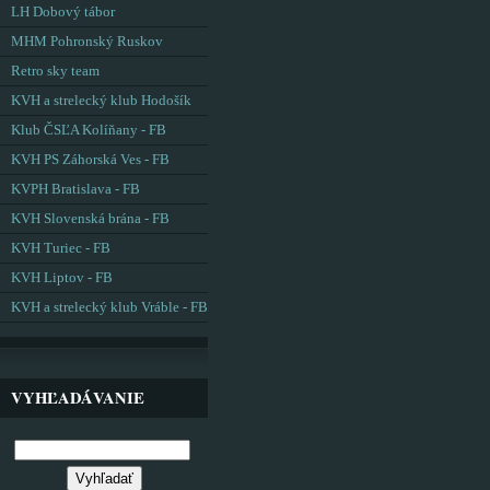
LH Dobový tábor
MHM Pohronský Ruskov
Retro sky team
KVH a strelecký klub Hodošík
Klub ČSĽA Kolíňany - FB
KVH PS Záhorská Ves - FB
KVPH Bratislava - FB
KVH Slovenská brána - FB
KVH Turiec - FB
KVH Liptov - FB
KVH a strelecký klub Vráble - FB
VYHĽADÁVANIE