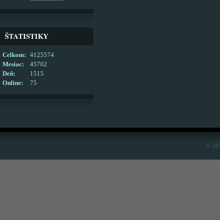
ŠTATISTIKY
Celkom:
4125574
Mesiac:
45702
Deň:
1515
Online:
75
© 20