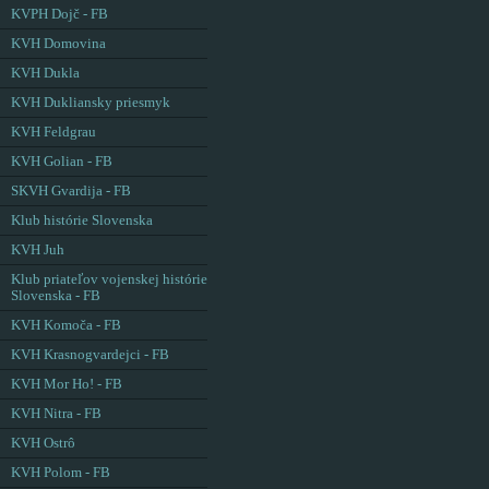
KVPH Dojč - FB
KVH Domovina
KVH Dukla
KVH Dukliansky priesmyk
KVH Feldgrau
KVH Golian - FB
SKVH Gvardija - FB
Klub histórie Slovenska
KVH Juh
Klub priateľov vojenskej histórie
Slovenska - FB
KVH Komoča - FB
KVH Krasnogvardejci - FB
KVH Mor Ho! - FB
KVH Nitra - FB
KVH Ostrô
KVH Polom - FB