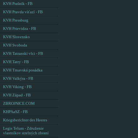
KVH Prašník - FB
KVH Pravda víťazí - FB
KVH Pressburg
KVH Prievidza - FB
KVH Slovensko
KVH Svoboda
KVH Tatranskí vlci - FB
KVH Tatry - FB
KVH Trnavská posádka
KVH Valkýra - FB
KVH Viking - FB
KVH Západ - FB
ZBROJNICE.COM
KHPAaSZ - FB
Kriegsberichter des Heeres
Legis Telum - Združenie
vlastníkov strelných zbraní