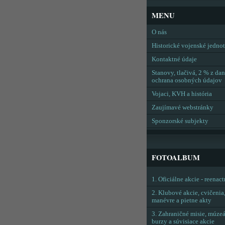
MENU
O nás
Historické vojenské jedno
Kontaktné údaje
Stanovy, tlačivá, 2 % z dan
ochrana osobných údajov
Vojaci, KVH a história
Zaujímavé webstránky
Sponzorské subjekty
FOTOALBUM
1. Oficiálne akcie - reenac
2. Klubové akcie, cvičenia
manévre a pietne akty
3. Zahraničné misie, múzeá
burzy a súvisiace akcie