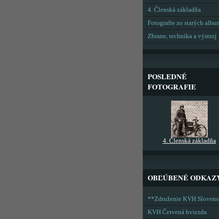
4. Členská základňa
Fotografie zo starých alb
Zbrane, technika a výstroj
POSLEDNÉ
FOTOGRAFIE
4. Členská základňa
OBĽÚBENÉ ODKAZ
**Združenie KVH Sloven
KVH Červená hviezda