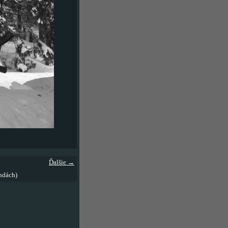
Ďalšie →
ndách)