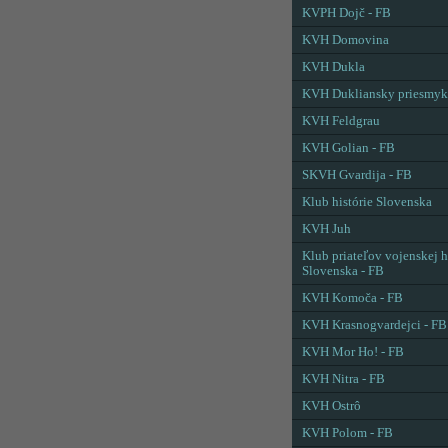
KVPH Dojč - FB
KVH Domovina
KVH Dukla
KVH Dukliansky priesmyk
KVH Feldgrau
KVH Golian - FB
SKVH Gvardija - FB
Klub histórie Slovenska
KVH Juh
Klub priateľov vojenskej h
Slovenska - FB
KVH Komoča - FB
KVH Krasnogvardejci - FB
KVH Mor Ho! - FB
KVH Nitra - FB
KVH Ostrô
KVH Polom - FB