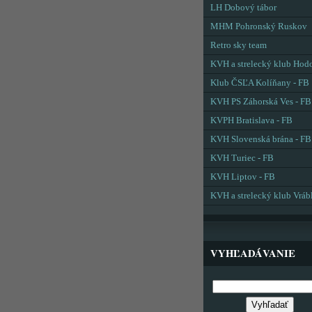
LH Dobový tábor
MHM Pohronský Ruskov
Retro sky team
KVH a strelecký klub Hod
Klub ČSĽA Kolíňany - FB
KVH PS Záhorská Ves - FB
KVPH Bratislava - FB
KVH Slovenská brána - FB
KVH Turiec - FB
KVH Liptov - FB
KVH a strelecký klub Vráb
VYHĽADÁVANIE