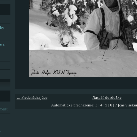
tky
e a
← Predchádzajúce
Naspäť do zložky
Automatické precházenie:
3
|
4
|
5
|
6
|
7
(čas v seku
tment
,
,