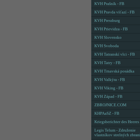
KVH Prašník - FB
KVH Pravda víťazí - FB
KVH Pressburg
KVH Prievidza - FB
KVH Slovensko
KVH Svoboda
KVH Tatranskí vlci - FB
KVH Tatry - FB
KVH Trnavská posádka
KVH Valkýra - FB
KVH Viking - FB
KVH Západ - FB
ZBROJNICE.COM
KHPAaSZ - FB
Kriegsberichter des Heeres
Legis Telum - Združenie
vlastníkov strelných zbran