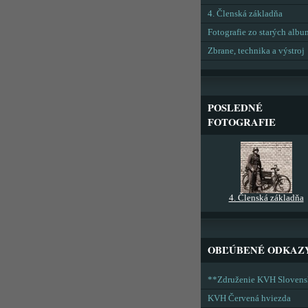
4. Členská základňa
Fotografie zo starých alb
Zbrane, technika a výstroj
POSLEDNÉ
FOTOGRAFIE
4. Členská základňa
OBĽÚBENÉ ODKAZ
**Združenie KVH Sloven
KVH Červená hviezda