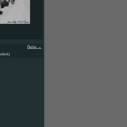
Ďalšie →
ndách)