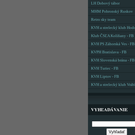
LH Dobový tábor
MHM Pohronský Ruskov
Retro sky team
KVH a strelecký klub Hod
Klub ČSĽA Kolíňany - FB
KVH PS Záhorská Ves - FB
KVPH Bratislava - FB
KVH Slovenská brána - FB
KVH Turiec - FB
KVH Liptov - FB
KVH a strelecký klub Vráb
VYHĽADÁVANIE