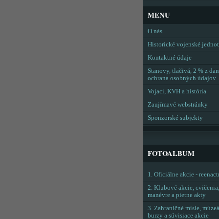
MENU
O nás
Historické vojenské jedno
Kontaktné údaje
Stanovy, tlačivá, 2 % z dan
ochrana osobných údajov
Vojaci, KVH a história
Zaujímavé webstránky
Sponzorské subjekty
FOTOALBUM
1. Oficiálne akcie - reenac
2. Klubové akcie, cvičenia
manévre a pietne akty
3. Zahraničné misie, múzeá
burzy a súvisiace akcie