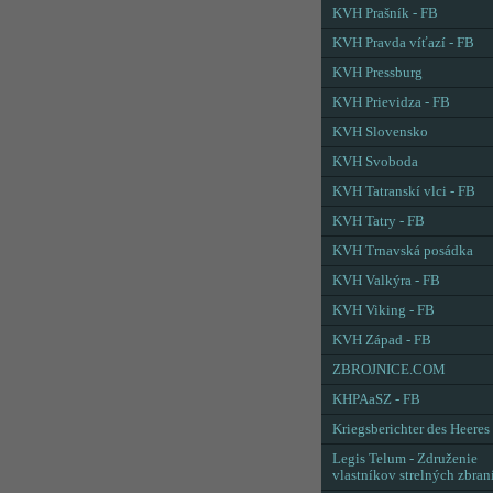
KVH Prašník - FB
KVH Pravda víťazí - FB
KVH Pressburg
KVH Prievidza - FB
KVH Slovensko
KVH Svoboda
KVH Tatranskí vlci - FB
KVH Tatry - FB
KVH Trnavská posádka
KVH Valkýra - FB
KVH Viking - FB
KVH Západ - FB
ZBROJNICE.COM
KHPAaSZ - FB
Kriegsberichter des Heeres
Legis Telum - Združenie
vlastníkov strelných zbran