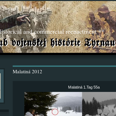
torical and commercial reenactment **
Malatiná 2012
Malatiná 1.Tag 55a