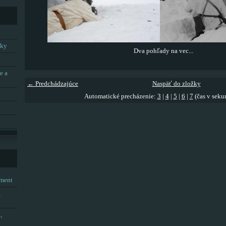
tky
Dva pohľady na vec...
e a
← Predchádzajúce
Naspäť do zložky
Automatické precházenie:
3
|
4
|
5
|
6
|
7
(čas v seku
tment
,
,