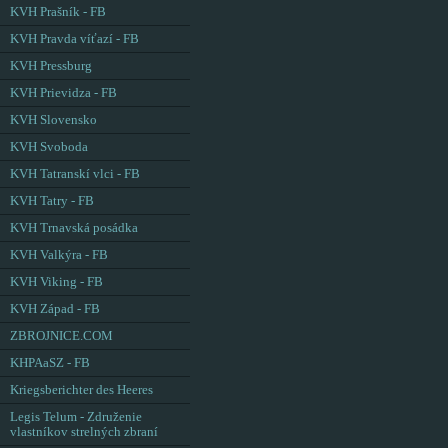
KVH Prašník - FB
KVH Pravda víťazí - FB
KVH Pressburg
KVH Prievidza - FB
KVH Slovensko
KVH Svoboda
KVH Tatranskí vlci - FB
KVH Tatry - FB
KVH Trnavská posádka
KVH Valkýra - FB
KVH Viking - FB
KVH Západ - FB
ZBROJNICE.COM
KHPAaSZ - FB
Kriegsberichter des Heeres
Legis Telum - Združenie
vlastníkov strelných zbraní