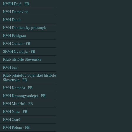
KVPH Dojč - FB
KVH Domovina
KVH Dukla
KVH Dukliansky priesmyk
KVH Feldgrau
KVH Golian - FB
SKVH Gvardija - FB
Klub histórie Slovenska
KVH Juh
Klub priateľov vojenskej histórie
Slovenska - FB
KVH Komoča - FB
KVH Krasnogvardejci - FB
KVH Mor Ho! - FB
KVH Nitra - FB
KVH Ostrô
KVH Polom - FB