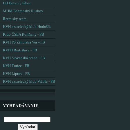
LH Dobový tábor
MHM Pohronský Ruskov
Retro sky team
KVH a strelecký klub Hodošík
Klub ČSĽA Kolíňany - FB
KVH PS Záhorská Ves - FB
KVPH Bratislava - FB
KVH Slovenská brána - FB
KVH Turiec - FB
KVH Liptov - FB
KVH a strelecký klub Vráble - FB
VYHĽADÁVANIE