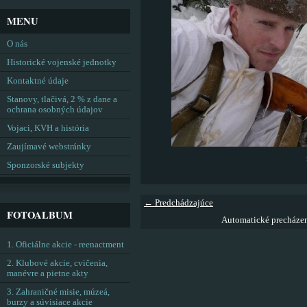
MENU
O nás
Historické vojenské jednotky
Kontaktné údaje
Stanovy, tlačivá, 2 % z dane a
ochrana osobných údajov
Vojaci, KVH a história
Zaujímavé webstránky
Sponzorské subjekty
← Predchádzajúce
FOTOALBUM
Automatické precháze
1. Oficiálne akcie - reenactment
2. Klubové akcie, cvičenia,
manévre a pietne akty
3. Zahraničné misie, múzeá,
burzy a súvisiace akcie