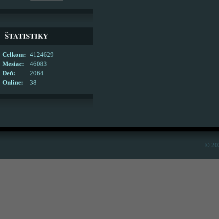
ŠTATISTIKY
Celkom:
4124629
Mesiac:
46083
Deň:
2064
Online:
38
© 20