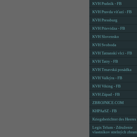
KVH Prašník - FB
KVH Pravda víťazí - FB
KVH Pressburg
KVH Prievidza - FB
KVH Slovensko
KVH Svoboda
KVH Tatranskí vlci - FB
KVH Tatry - FB
KVH Trnavská posádka
KVH Valkýra - FB
KVH Viking - FB
KVH Západ - FB
ZBROJNICE.COM
KHPAaSZ - FB
Kriegsberichter des Heeres
Legis Telum - Združenie
vlastníkov strelných zbran