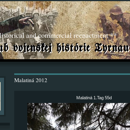
torical and commercial reenactment **
Malatiná 2012
Malatiná 1.Tag 55d