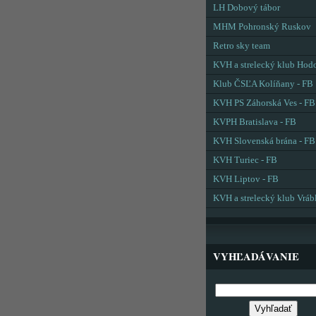
LH Dobový tábor
MHM Pohronský Ruskov
Retro sky team
KVH a strelecký klub Hod
Klub ČSĽA Kolíňany - FB
KVH PS Záhorská Ves - FB
KVPH Bratislava - FB
KVH Slovenská brána - FB
KVH Turiec - FB
KVH Liptov - FB
KVH a strelecký klub Vráb
VYHĽADÁVANIE