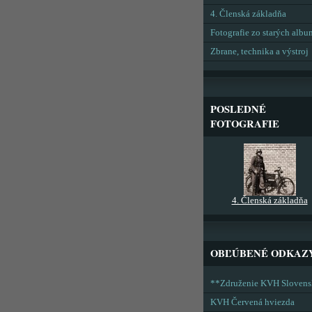
4. Členská základňa
Fotografie zo starých alb
Zbrane, technika a výstroj
POSLEDNÉ
FOTOGRAFIE
4. Členská základňa
OBĽÚBENÉ ODKAZ
**Združenie KVH Sloven
KVH Červená hviezda