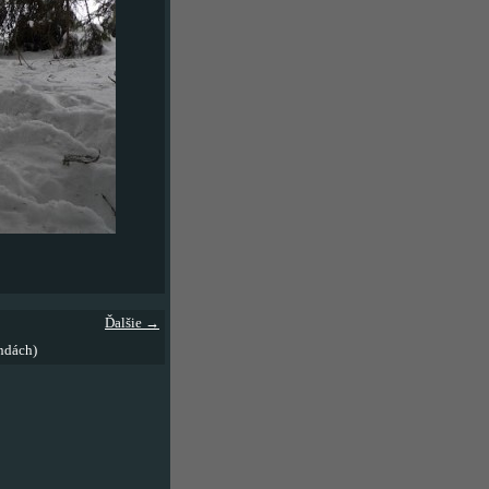
Ďalšie →
ndách)