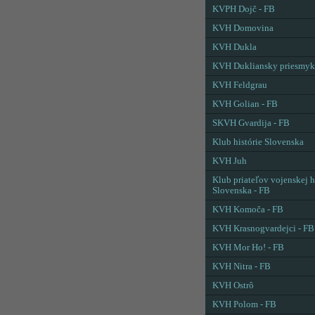
KVPH Dojč - FB
KVH Domovina
KVH Dukla
KVH Dukliansky priesmyk
KVH Feldgrau
KVH Golian - FB
SKVH Gvardija - FB
Klub histórie Slovenska
KVH Juh
Klub priateľov vojenskej h
Slovenska - FB
KVH Komoča - FB
KVH Krasnogvardejci - FB
KVH Mor Ho! - FB
KVH Nitra - FB
KVH Ostrô
KVH Polom - FB