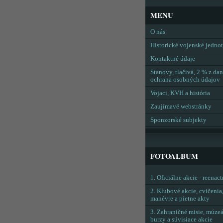
MENU
O nás
Historické vojenské jedno
Kontaktné údaje
Stanovy, tlačivá, 2 % z dan
ochrana osobných údajov
Vojaci, KVH a história
Zaujímavé webstránky
Sponzorské subjekty
FOTOALBUM
1. Oficiálne akcie - reenac
2. Klubové akcie, cvičenia
manévre a pietne akty
3. Zahraničné misie, múzeá
burzy a súvisiace akcie