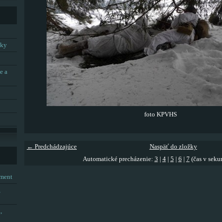
tky
e a
foto KPVHS
← Predchádzajúce
Naspäť do zložky
Automatické precházenie:
3
|
4
|
5
|
6
|
7
(čas v seku
tment
,
,