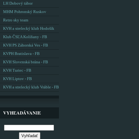
LH Dobový tábor
MHM Pohronský Ruskov
Retro sky team
KVH a strelecký klub Hodošík
Klub ČSĽA Kolíňany - FB
KVH PS Záhorská Ves - FB
KVPH Bratislava - FB
KVH Slovenská brána - FB
KVH Turiec - FB
KVH Liptov - FB
KVH a strelecký klub Vráble - FB
VYHĽADÁVANIE