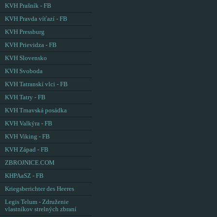
KVH Prašník - FB
KVH Pravda víťazí - FB
KVH Pressburg
KVH Prievidza - FB
KVH Slovensko
KVH Svoboda
KVH Tatranskí vlci - FB
KVH Tatry - FB
KVH Trnavská posádka
KVH Valkýra - FB
KVH Viking - FB
KVH Západ - FB
ZBROJNICE.COM
KHPAaSZ - FB
Kriegsberichter des Heeres
Legis Telum - Združenie
vlastníkov strelných zbraní