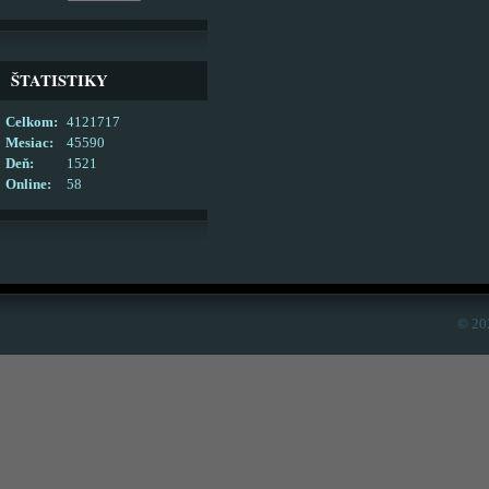
ŠTATISTIKY
Celkom:
4121717
Mesiac:
45590
Deň:
1521
Online:
58
© 20