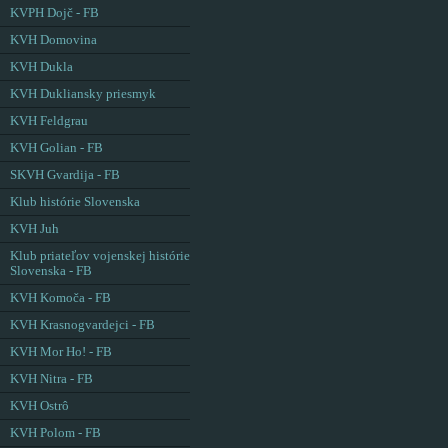
KVPH Dojč - FB
KVH Domovina
KVH Dukla
KVH Dukliansky priesmyk
KVH Feldgrau
KVH Golian - FB
SKVH Gvardija - FB
Klub histórie Slovenska
KVH Juh
Klub priateľov vojenskej histórie
Slovenska - FB
KVH Komoča - FB
KVH Krasnogvardejci - FB
KVH Mor Ho! - FB
KVH Nitra - FB
KVH Ostrô
KVH Polom - FB