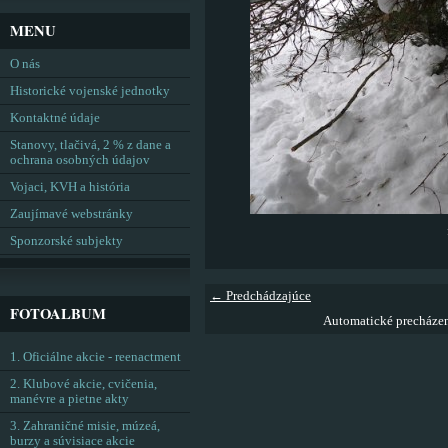
MENU
O nás
Historické vojenské jednotky
Kontaktné údaje
Stanovy, tlačivá, 2 % z dane a
ochrana osobných údajov
Vojaci, KVH a história
Zaujímavé webstránky
Sponzorské subjekty
← Predchádzajúce
FOTOALBUM
Automatické precháze
1. Oficiálne akcie - reenactment
2. Klubové akcie, cvičenia,
manévre a pietne akty
3. Zahraničné misie, múzeá,
burzy a súvisiace akcie