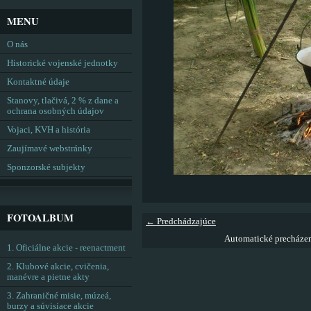
MENU
O nás
Historické vojenské jednotky
Kontaktné údaje
Stanovy, tlačivá, 2 % z dane a
ochrana osobných údajov
Vojaci, KVH a história
Zaujímavé webstránky
Sponzorské subjekty
FOTOALBUM
← Predchádzajúce
Automatické precháze
1. Oficiálne akcie - reenactment
2. Klubové akcie, cvičenia,
manévre a pietne akty
3. Zahraničné misie, múzeá,
burzy a súvisiace akcie