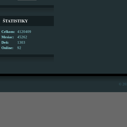
ŠTATISTIKY
Celkom:
4120409
Mesiac:
45262
Deň:
1303
Online:
92
© 20