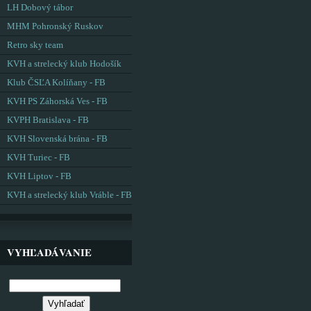
LH Dobový tábor
MHM Pohronský Ruskov
Retro sky team
KVH a strelecký klub Hodošík
Klub ČSĽA Kolíňany - FB
KVH PS Záhorská Ves - FB
KVPH Bratislava - FB
KVH Slovenská brána - FB
KVH Turiec - FB
KVH Liptov - FB
KVH a strelecký klub Vráble - FB
VYHĽADÁVANIE