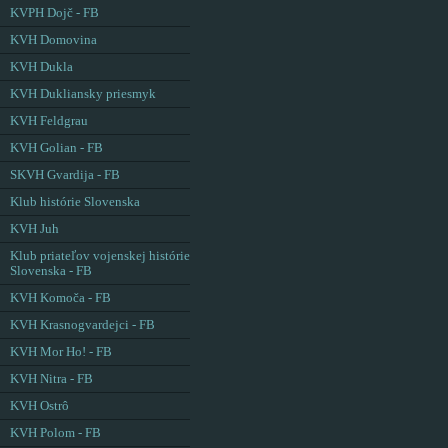
KVPH Dojč - FB
KVH Domovina
KVH Dukla
KVH Dukliansky priesmyk
KVH Feldgrau
KVH Golian - FB
SKVH Gvardija - FB
Klub histórie Slovenska
KVH Juh
Klub priateľov vojenskej histórie
Slovenska - FB
KVH Komoča - FB
KVH Krasnogvardejci - FB
KVH Mor Ho! - FB
KVH Nitra - FB
KVH Ostrô
KVH Polom - FB