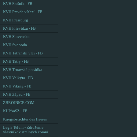
KVH Prašník - FB
KVH Pravda víťazí - FB
KVH Pressburg
KVH Prievidza - FB
KVH Slovensko
KVH Svoboda
KVH Tatranskí vlci - FB
KVH Tatry - FB
KVH Trnavská posádka
KVH Valkýra - FB
KVH Viking - FB
KVH Západ - FB
ZBROJNICE.COM
KHPAaSZ - FB
Kriegsberichter des Heeres
Legis Telum - Združenie
vlastníkov strelných zbraní