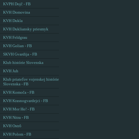
KVPH Dojč - FB
KVH Domovina
KVH Dukla
KVH Dukliansky priesmyk
KVH Feldgrau
KVH Golian - FB
SKVH Gvardija - FB
Klub histórie Slovenska
KVH Juh
Klub priateľov vojenskej histórie
Slovenska - FB
KVH Komoča - FB
KVH Krasnogvardejci - FB
KVH Mor Ho! - FB
KVH Nitra - FB
KVH Ostrô
KVH Polom - FB