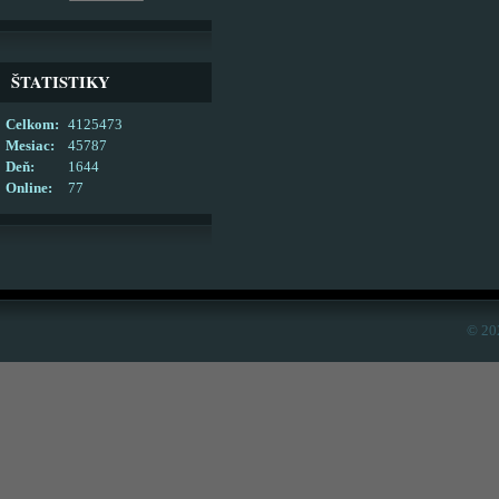
ŠTATISTIKY
Celkom:
4125473
Mesiac:
45787
Deň:
1644
Online:
77
© 20