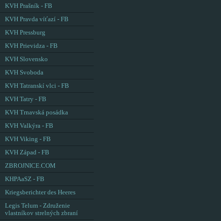
KVH Prašník - FB
KVH Pravda víťazí - FB
KVH Pressburg
KVH Prievidza - FB
KVH Slovensko
KVH Svoboda
KVH Tatranskí vlci - FB
KVH Tatry - FB
KVH Trnavská posádka
KVH Valkýra - FB
KVH Viking - FB
KVH Západ - FB
ZBROJNICE.COM
KHPAaSZ - FB
Kriegsberichter des Heeres
Legis Telum - Združenie
vlastníkov strelných zbraní