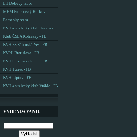
LH Dobový tábor
MHM Pohronský Ruskov
Retro sky team
KVH a strelecký klub Hodošík
Klub ČSĽA Kolíňany - FB
KVH PS Záhorská Ves - FB
KVPH Bratislava - FB
KVH Slovenská brána - FB
KVH Turiec - FB
KVH Liptov - FB
KVH a strelecký klub Vráble - FB
VYHĽADÁVANIE