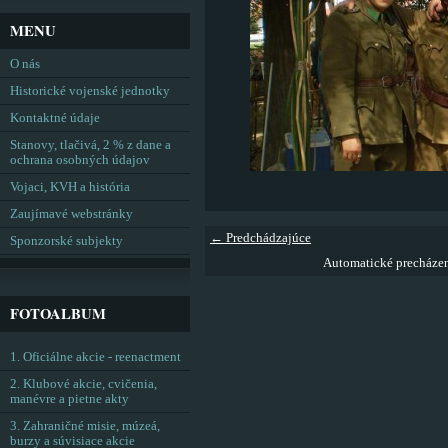
MENU
O nás
Historické vojenské jednotky
Kontaktné údaje
Stanovy, tlačivá, 2 % z dane a
ochrana osobných údajov
Vojaci, KVH a história
Zaujímavé webstránky
← Predchádzajúce
Sponzorské subjekty
Automatické precháze
FOTOALBUM
1. Oficiálne akcie - reenactment
2. Klubové akcie, cvičenia,
manévre a pietne akty
3. Zahraničné misie, múzeá,
burzy a súvisiace akcie