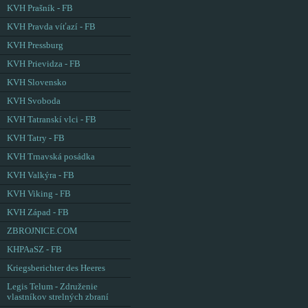
KVH Prašník - FB
KVH Pravda víťazí - FB
KVH Pressburg
KVH Prievidza - FB
KVH Slovensko
KVH Svoboda
KVH Tatranskí vlci - FB
KVH Tatry - FB
KVH Trnavská posádka
KVH Valkýra - FB
KVH Viking - FB
KVH Západ - FB
ZBROJNICE.COM
KHPAaSZ - FB
Kriegsberichter des Heeres
Legis Telum - Združenie
vlastníkov strelných zbraní