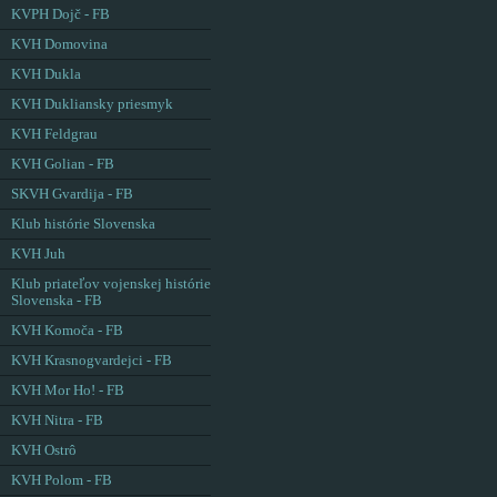
KVPH Dojč - FB
KVH Domovina
KVH Dukla
KVH Dukliansky priesmyk
KVH Feldgrau
KVH Golian - FB
SKVH Gvardija - FB
Klub histórie Slovenska
KVH Juh
Klub priateľov vojenskej histórie
Slovenska - FB
KVH Komoča - FB
KVH Krasnogvardejci - FB
KVH Mor Ho! - FB
KVH Nitra - FB
KVH Ostrô
KVH Polom - FB