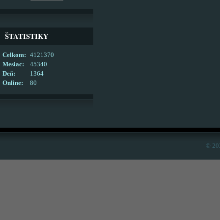
ŠTATISTIKY
Celkom:
4121370
Mesiac:
45340
Deň:
1364
Online:
80
© 20