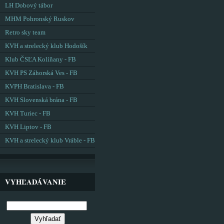
LH Dobový tábor
MHM Pohronský Ruskov
Retro sky team
KVH a strelecký klub Hodošík
Klub ČSĽA Kolíňany - FB
KVH PS Záhorská Ves - FB
KVPH Bratislava - FB
KVH Slovenská brána - FB
KVH Turiec - FB
KVH Liptov - FB
KVH a strelecký klub Vráble - FB
VYHĽADÁVANIE