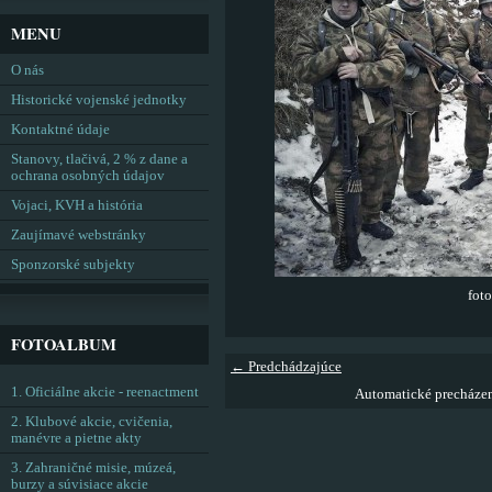
MENU
O nás
Historické vojenské jednotky
Kontaktné údaje
Stanovy, tlačivá, 2 % z dane a
ochrana osobných údajov
Vojaci, KVH a história
Zaujímavé webstránky
Sponzorské subjekty
fot
FOTOALBUM
← Predchádzajúce
1. Oficiálne akcie - reenactment
Automatické precháze
2. Klubové akcie, cvičenia,
manévre a pietne akty
3. Zahraničné misie, múzeá,
burzy a súvisiace akcie