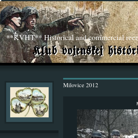
**KVHT** Historical and commercial ree
Milovice 2012