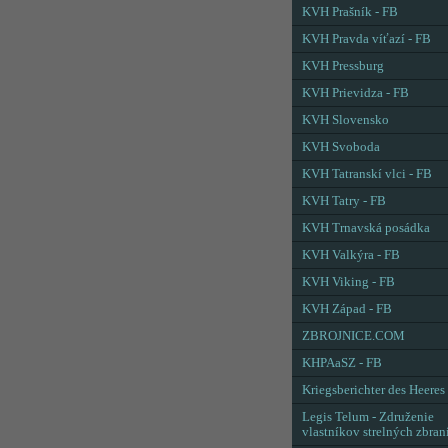
KVH Prašník - FB
KVH Pravda víťazí - FB
KVH Pressburg
KVH Prievidza - FB
KVH Slovensko
KVH Svoboda
KVH Tatranskí vlci - FB
KVH Tatry - FB
KVH Trnavská posádka
KVH Valkýra - FB
KVH Viking - FB
KVH Západ - FB
ZBROJNICE.COM
KHPAaSZ - FB
Kriegsberichter des Heeres
Legis Telum - Združenie
vlastníkov strelných zbran