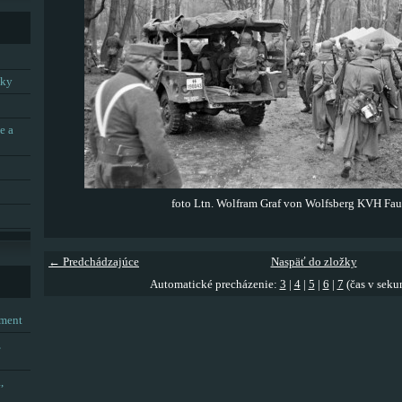
tky
e a
foto Ltn. Wolfram Graf von Wolfsberg KVH Fau
← Predchádzajúce
Naspäť do zložky
Automatické precházenie:
3
|
4
|
5
|
6
|
7
(čas v seku
tment
,
,