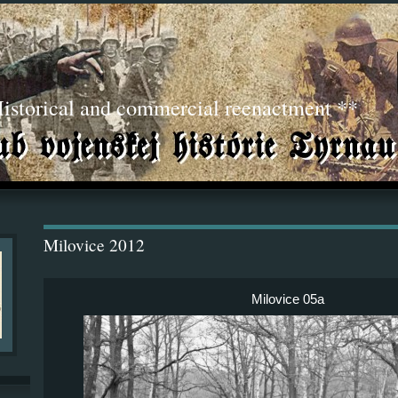
torical and commercial reenactment **
Milovice 2012
Milovice 05a