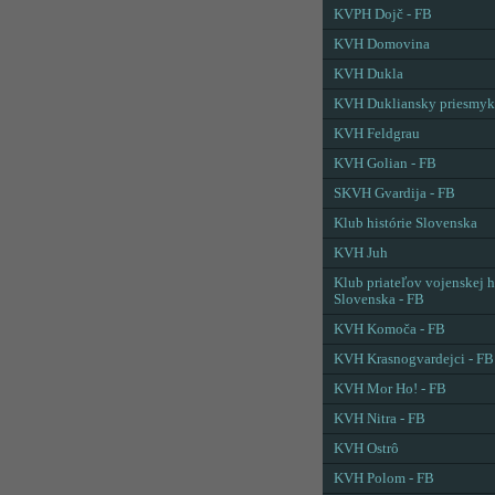
KVPH Dojč - FB
KVH Domovina
KVH Dukla
KVH Dukliansky priesmyk
KVH Feldgrau
KVH Golian - FB
SKVH Gvardija - FB
Klub histórie Slovenska
KVH Juh
Klub priateľov vojenskej h
Slovenska - FB
KVH Komoča - FB
KVH Krasnogvardejci - FB
KVH Mor Ho! - FB
KVH Nitra - FB
KVH Ostrô
KVH Polom - FB