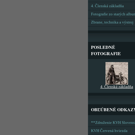
4. Členská základňa
Fotografie zo starých alb
Zbrane, technika a výstroj
POSLEDNÉ
FOTOGRAFIE
4. Členská základňa
OBĽÚBENÉ ODKAZ
**Združenie KVH Sloven
KVH Červená hviezda