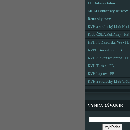
LH Dobový tábor
MHM Pohronský Ruskov
Retro sky team
KVH a strelecký klub Hod
Klub ČSĽA Kolíňany - FB
KVH PS Záhorská Ves - FB
KVPH Bratislava - FB
KVH Slovenská brána - FB
KVH Turiec - FB
KVH Liptov - FB
KVH a strelecký klub Vráb
VYHĽADÁVANIE