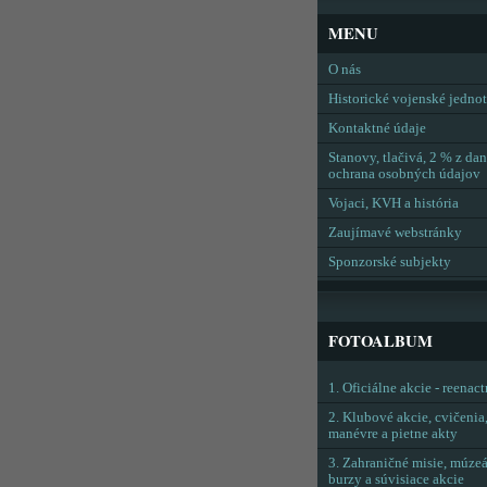
MENU
O nás
Historické vojenské jedno
Kontaktné údaje
Stanovy, tlačivá, 2 % z dan
ochrana osobných údajov
Vojaci, KVH a história
Zaujímavé webstránky
Sponzorské subjekty
FOTOALBUM
1. Oficiálne akcie - reenac
2. Klubové akcie, cvičenia
manévre a pietne akty
3. Zahraničné misie, múzeá
burzy a súvisiace akcie