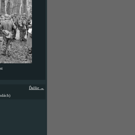
st
Ďalšie →
ndách)