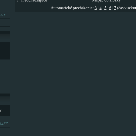
← Predchádzajúce
Naspäť do zložky
Automatické precházenie:
3
|
4
|
5
|
6
|
7
(čas v seku
umov
Y
ska**