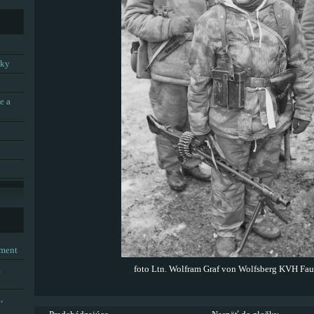
tky
e a
tment
,
foto Ltn. Wolfram Graf von Wolfsberg KVH Fau
,