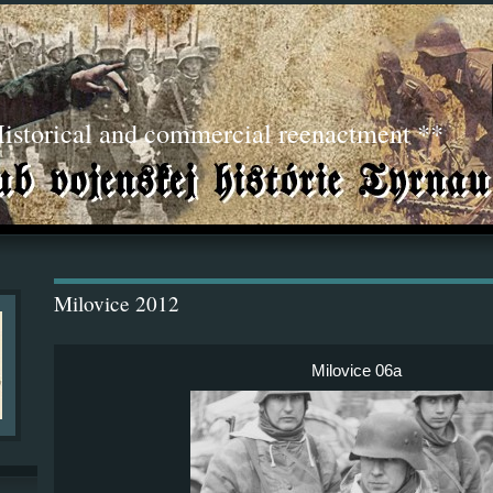
torical and commercial reenactment **
Milovice 2012
Milovice 06a