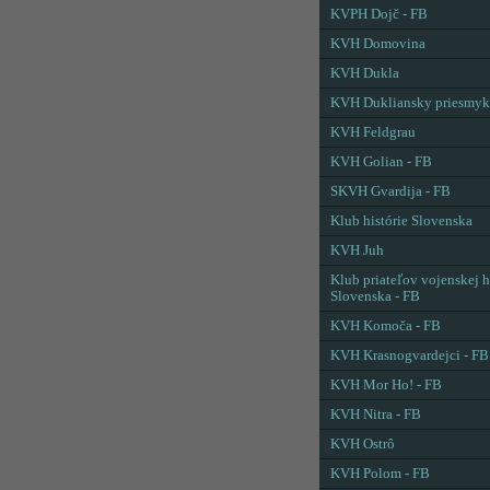
KVPH Dojč - FB
KVH Domovina
KVH Dukla
KVH Dukliansky priesmyk
KVH Feldgrau
KVH Golian - FB
SKVH Gvardija - FB
Klub histórie Slovenska
KVH Juh
Klub priateľov vojenskej h
Slovenska - FB
KVH Komoča - FB
KVH Krasnogvardejci - FB
KVH Mor Ho! - FB
KVH Nitra - FB
KVH Ostrô
KVH Polom - FB