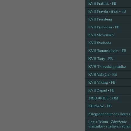
KVH Prašník - FB
KVH Pravda víťazí - FB
KVH Pressburg
KVH Prievidza - FB
KVH Slovensko
KVH Svoboda
KVH Tatranskí vlci - FB
KVH Tatry - FB
KVH Trnavská posádka
KVH Valkýra - FB
KVH Viking - FB
KVH Západ - FB
ZBROJNICE.COM
KHPAaSZ - FB
Kriegsberichter des Heeres
Legis Telum - Združenie
vlastníkov strelných zbran