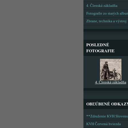
4. Členská základňa
Fotografie zo starých alb
Zbrane, technika a výstroj
POSLEDNÉ
FOTOGRAFIE
4. Členská základňa
OBĽÚBENÉ ODKAZ
**Združenie KVH Sloven
KVH Červená hviezda