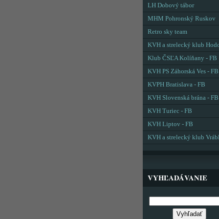
LH Dobový tábor
MHM Pohronský Ruskov
Retro sky team
KVH a strelecký klub Hod
Klub ČSĽA Kolíňany - FB
KVH PS Záhorská Ves - FB
KVPH Bratislava - FB
KVH Slovenská brána - FB
KVH Turiec - FB
KVH Liptov - FB
KVH a strelecký klub Vráb
VYHĽADÁVANIE