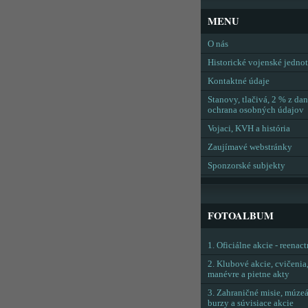
MENU
O nás
Historické vojenské jedno
Kontaktné údaje
Stanovy, tlačivá, 2 % z dan
ochrana osobných údajov
Vojaci, KVH a história
Zaujímavé webstránky
Sponzorské subjekty
FOTOALBUM
1. Oficiálne akcie - reenac
2. Klubové akcie, cvičenia
manévre a pietne akty
3. Zahraničné misie, múzeá
burzy a súvisiace akcie