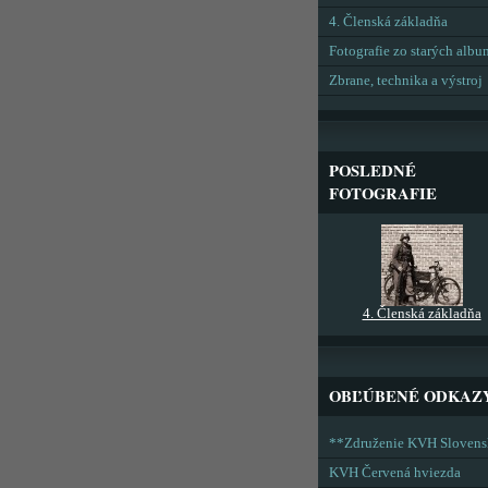
4. Členská základňa
Fotografie zo starých alb
Zbrane, technika a výstroj
POSLEDNÉ
FOTOGRAFIE
4. Členská základňa
OBĽÚBENÉ ODKAZ
**Združenie KVH Sloven
KVH Červená hviezda