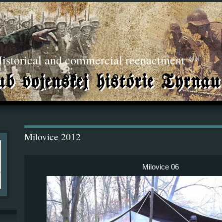
torical and commercial reenactment **
Milovice 2012
Milovice 06