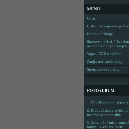
MENU
O nás
Historické vojenské jedno
Kontaktné údaje
Stanovy, tlačivá, 2 % z dan
ochrana osobných údajov
Vojaci, KVH a história
Zaujímavé webstránky
Sponzorské subjekty
FOTOALBUM
1. Oficiálne akcie - reenac
2. Klubové akcie, cvičenia
manévre a pietne akty
3. Zahraničné misie, múzeá
burzy a súvisiace akcie