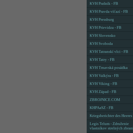
KVH Prašník - FB
KVH Pravda víťazí - FB
KVH Pressburg
KVH Prievidza - FB
KVH Slovensko
KVH Svoboda
KVH Tatranskí vlci - FB
KVH Tatry - FB
KVH Trnavská posádka
KVH Valkýra - FB
KVH Viking - FB
KVH Západ - FB
ZBROJNICE.COM
KHPAaSZ - FB
Kriegsberichter des Heeres
Legis Telum - Združenie
vlastníkov strelných zbran