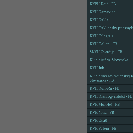
KVPH Dojč - FB
KVH Domovina
KVH Dukla
KVH Dukliansky priesmyk
KVH Feldgrau
KVH Golian - FB
SKVH Gvardija - FB
Klub histórie Slovenska
KVH Juh
Klub priateľov vojenskej h
Slovenska - FB
KVH Komoča - FB
KVH Krasnogvardejci - FB
KVH Mor Ho! - FB
KVH Nitra - FB
KVH Ostrô
KVH Polom - FB