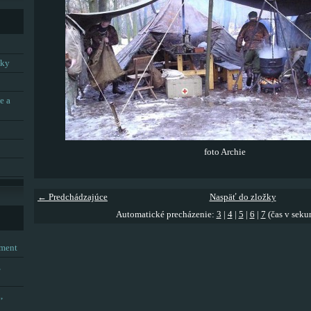
tky
e a
foto Archie
← Predchádzajúce
Naspäť do zložky
Automatické precházenie:
3
|
4
|
5
|
6
|
7
(čas v seku
tment
,
,