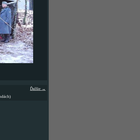
Ďalšie →
ndách)