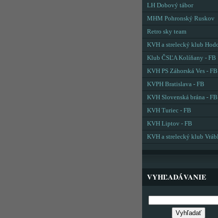
LH Dobový tábor
MHM Pohronský Ruskov
Retro sky team
KVH a strelecký klub Hod
Klub ČSĽA Kolíňany - FB
KVH PS Záhorská Ves - FB
KVPH Bratislava - FB
KVH Slovenská brána - FB
KVH Turiec - FB
KVH Liptov - FB
KVH a strelecký klub Vráb
VYHĽADÁVANIE