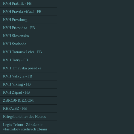
KVH Prašník - FB
KVH Pravda víťazí - FB
KVH Pressburg
KVH Prievidza - FB
KVH Slovensko
KVH Svoboda
KVH Tatranskí vlci - FB
KVH Tatry - FB
KVH Trnavská posádka
KVH Valkýra - FB
KVH Viking - FB
KVH Západ - FB
ZBROJNICE.COM
KHPAaSZ - FB
Kriegsberichter des Heeres
Legis Telum - Združenie
vlastníkov strelných zbraní