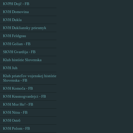
KVPH Dojč - FB
KVH Domovina
KVH Dukla
KVH Dukliansky priesmyk
KVH Feldgrau
KVH Golian - FB
SKVH Gvardija - FB
Klub histórie Slovenska
KVH Juh
Klub priateľov vojenskej histórie
Slovenska - FB
KVH Komoča - FB
KVH Krasnogvardejci - FB
KVH Mor Ho! - FB
KVH Nitra - FB
KVH Ostrô
KVH Polom - FB