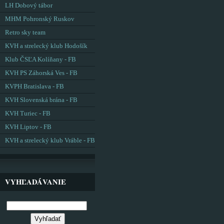
LH Dobový tábor
MHM Pohronský Ruskov
Retro sky team
KVH a strelecký klub Hodošík
Klub ČSĽA Kolíňany - FB
KVH PS Záhorská Ves - FB
KVPH Bratislava - FB
KVH Slovenská brána - FB
KVH Turiec - FB
KVH Liptov - FB
KVH a strelecký klub Vráble - FB
VYHĽADÁVANIE