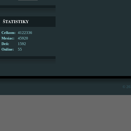
ŠTATISTIKY
Celkom:
4122336
Mesiac:
45920
Deň:
1592
Online:
55
© 20