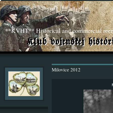
**KVHT** Historical and commercial ree
Milovice 2012