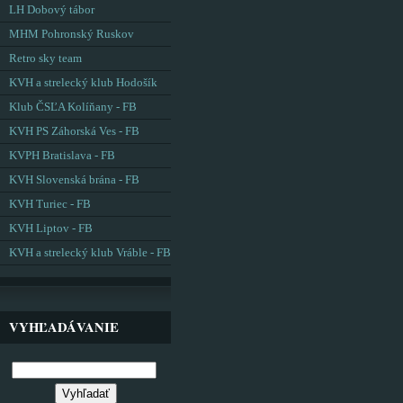
LH Dobový tábor
MHM Pohronský Ruskov
Retro sky team
KVH a strelecký klub Hodošík
Klub ČSĽA Kolíňany - FB
KVH PS Záhorská Ves - FB
KVPH Bratislava - FB
KVH Slovenská brána - FB
KVH Turiec - FB
KVH Liptov - FB
KVH a strelecký klub Vráble - FB
VYHĽADÁVANIE