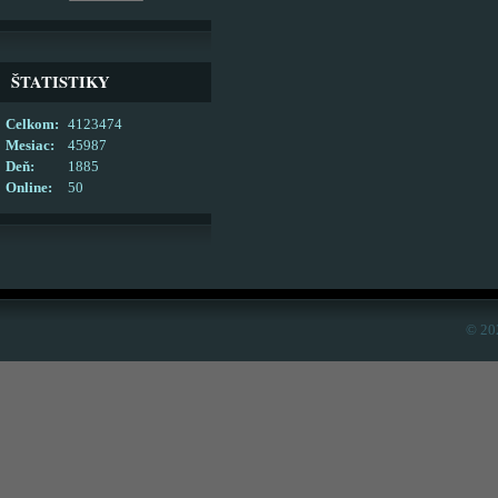
ŠTATISTIKY
Celkom:
4123474
Mesiac:
45987
Deň:
1885
Online:
50
© 20