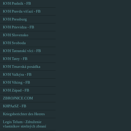
KVH Prašník - FB
KVH Pravda víťazí - FB
KVH Pressburg
KVH Prievidza - FB
KVH Slovensko
KVH Svoboda
KVH Tatranskí vlci - FB
KVH Tatry - FB
KVH Trnavská posádka
KVH Valkýra - FB
KVH Viking - FB
KVH Západ - FB
ZBROJNICE.COM
KHPAaSZ - FB
Kriegsberichter des Heeres
Legis Telum - Združenie
vlastníkov strelných zbraní