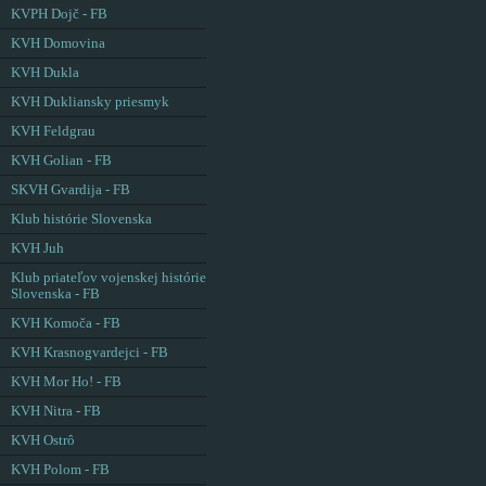
KVPH Dojč - FB
KVH Domovina
KVH Dukla
KVH Dukliansky priesmyk
KVH Feldgrau
KVH Golian - FB
SKVH Gvardija - FB
Klub histórie Slovenska
KVH Juh
Klub priateľov vojenskej histórie
Slovenska - FB
KVH Komoča - FB
KVH Krasnogvardejci - FB
KVH Mor Ho! - FB
KVH Nitra - FB
KVH Ostrô
KVH Polom - FB