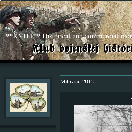
**KVHT** Historical and commercial ree
Milovice 2012