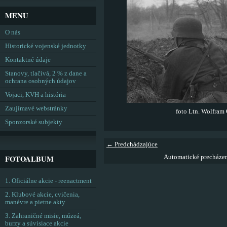
MENU
O nás
Historické vojenské jednotky
Kontaktné údaje
Stanovy, tlačivá, 2 % z dane a
ochrana osobných údajov
Vojaci, KVH a história
Zaujímavé webstránky
foto Ltn. Wolfram
Sponzorské subjekty
← Predchádzajúce
FOTOALBUM
Automatické precháze
1. Oficiálne akcie - reenactment
2. Klubové akcie, cvičenia,
manévre a pietne akty
3. Zahraničné misie, múzeá,
burzy a súvisiace akcie