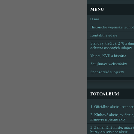
MENU
O nás
Historické vojenské jedno
Kontaktné údaje
Stanovy, tlačivá, 2 % z dan
ochrana osobných údajov
Vojaci, KVH a história
Zaujímavé webstránky
Sponzorské subjekty
FOTOALBUM
1. Oficiálne akcie - reenac
2. Klubové akcie, cvičenia
manévre a pietne akty
3. Zahraničné misie, múzeá
burzy a súvisiace akcie