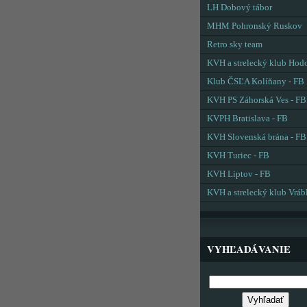
LH Dobový tábor
MHM Pohronský Ruskov
Retro sky team
KVH a strelecký klub Hod
Klub ČSĽA Kolíňany - FB
KVH PS Záhorská Ves - FB
KVPH Bratislava - FB
KVH Slovenská brána - FB
KVH Turiec - FB
KVH Liptov - FB
KVH a strelecký klub Vráb
VYHĽADÁVANIE