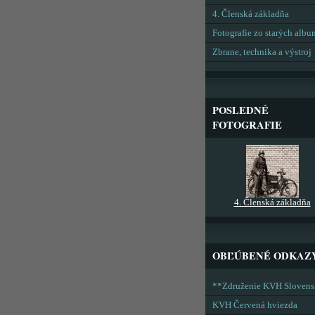
4. Členská základňa
Fotografie zo starých alb
Zbrane, technika a výstroj
POSLEDNÉ
FOTOGRAFIE
4. Členská základňa
OBĽÚBENÉ ODKAZ
**Združenie KVH Sloven
KVH Červená hviezda