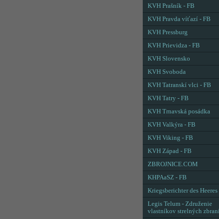
KVH Prašník - FB
KVH Pravda víťazí - FB
KVH Pressburg
KVH Prievidza - FB
KVH Slovensko
KVH Svoboda
KVH Tatranskí vlci - FB
KVH Tatry - FB
KVH Trnavská posádka
KVH Valkýra - FB
KVH Viking - FB
KVH Západ - FB
ZBROJNICE.COM
KHPAaSZ - FB
Kriegsberichter des Heeres
Legis Telum - Združenie
vlastníkov strelných zbran