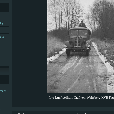
tky
e a
tment
,
foto Ltn. Wolfram Graf von Wolfsberg KVH Fau
,