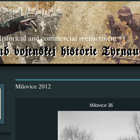
torical and commercial reenactment **
Milovice 2012
Milovice 36