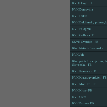
KVPH Dojč - FB
KVH Domovina
KVH Dukla
KVH Dukliansky priesmyk
KVH Feldgrau
KVH Golian - FB
SKVH Gvardija - FB
Klub histórie Slovenska
KVH Juh
Klub priateľov vojenskej h
Slovenska - FB
KVH Komoča - FB
KVH Krasnogvardejci - FB
KVH Mor Ho! - FB
KVH Nitra - FB
KVH Ostrô
KVH Polom - FB