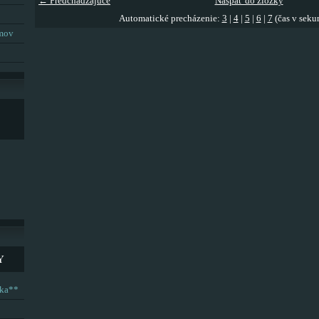
← Predchádzajúce
Naspäť do zložky
Automatické precházenie:
3
|
4
|
5
|
6
|
7
(čas v seku
umov
Y
ska**